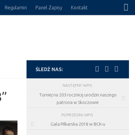
Regulamin
Panel Zapisy
Kontakt
ŚLEDŹ NAS:
NASTĘPNY WPIS
8”
Turniej na 203 rocznicę urodzin naszego
patrona w Skoczowie
POPRZEDNI WPIS
Gala Piłkarska 2018 w BCK-u