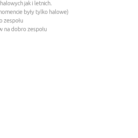
alowych jak i letnich.
 momencie były tylko halowe)
go zespołu
yw na dobro zespołu