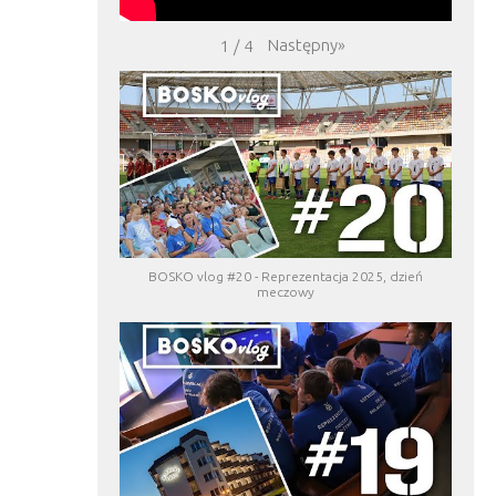
Następny
»
1
/
4
BOSKO vlog #20 - Reprezentacja 2025, dzień
meczowy