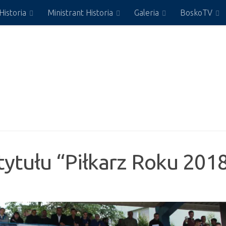
Historia
Ministrant Historia
Galeria
BoskoTV
ytułu “Piłkarz Roku 201