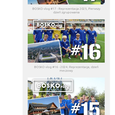
BOSKO vlog #17 - Reprezentacja 2025, Pierwszy
dzień zgrupowania
BOSKO vlog #16 - 2024; Reprezentacja, dzień
meczowy