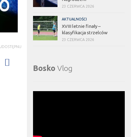
23 CZERWCA 2026
AKTUALNOŚCI
XVIII letnie finały –
klasyfikacja strzelców
23 CZERWCA 2026
UDOSTĘPNIJ
Bosko
Vlog