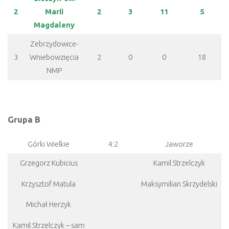
2
Marii
2
3
11
5
Magdaleny
Zebrzydowice-
3
Wniebowzięcia
2
0
0
18
NMP
Grupa B
Górki Wielkie
4:2
Jaworze
Grzegorz Kubicius
Kamil Strzelczyk
Krzysztof Matula
Maksymilian Skrzydelski
Michał Herzyk
Kamil Strzelczyk – sam