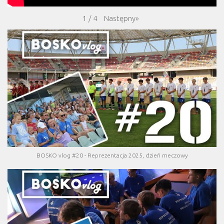
Następny
»
1
/
4
BOSKO vlog #20 - Reprezentacja 2025, dzień meczowy