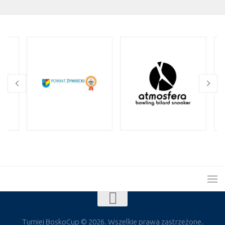
Turniej BoskoCup © 2026. Wszelkie prawa zastrzeżone.