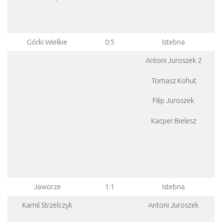
Górki Wielkie
0:5
Istebna
Antoni Juroszek 2
Tomasz Kohut
Filip Juroszek
Kacper Bielesz
Jaworze
1:1
Istebna
Kamil Strzelczyk
Antoni Juroszek