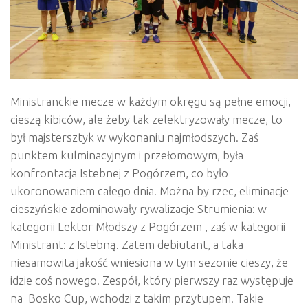
Ministranckie mecze w każdym okręgu są pełne emocji,
cieszą kibiców, ale żeby tak zelektryzowały mecze, to
był majstersztyk w wykonaniu najmłodszych. Zaś
punktem kulminacyjnym i przełomowym, była
konfrontacja Istebnej z Pogórzem, co było
ukoronowaniem całego dnia. Można by rzec, eliminacje
cieszyńskie zdominowały rywalizacje Strumienia: w
kategorii Lektor Młodszy z Pogórzem , zaś w kategorii
Ministrant: z Istebną. Zatem debiutant, a taka
niesamowita jakość wniesiona w tym sezonie cieszy, że
idzie coś nowego. Zespół, który pierwszy raz występuje
na Bosko Cup, wchodzi z takim przytupem. Takie