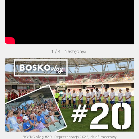
Następny
»
1
/
4
BOSKO vlog #20 - Reprezentacja 2025, dzień meczowy