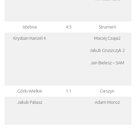
Istebna
4:5
Strumień
Krystian Hanzel 4
Maciej Czaja2
Jakub Gruszczyk 2
Jan Bielesz – SAM
Górki Wielkie
1:1
Cieszyn
Jakub Pałasz
Adam Moroz