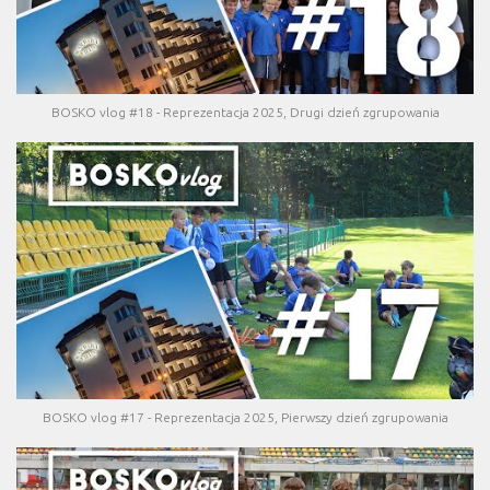
BOSKO vlog #18 - Reprezentacja 2025, Drugi dzień zgrupowania
BOSKO vlog #17 - Reprezentacja 2025, Pierwszy dzień zgrupowania