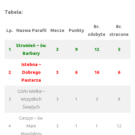
Tabela:
Br.
Br.
Lp.
Nazwa Parafii
Mecze
Punkty
zdobyte
stracone
Strumień – św.
1
3
9
12
5
Barbary
Istebna –
2
Dobrego
3
6
16
6
Pasterza
Górki Wielkie –
3
Wszystkich
3
1
3
9
Świętych
Cieszyn – św.
4
Marii
3
1
1
12
Magdaleny