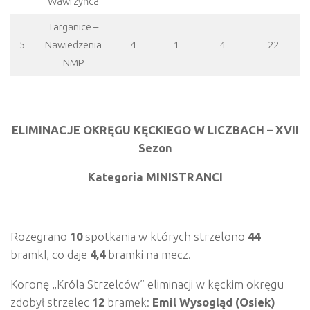
Wawrzyńca
Targanice –
5
Nawiedzenia
4
1
4
22
NMP
ELIMINACJE OKRĘGU KĘCKIEGO W LICZBACH – XVII
Sezon
Kategoria MINISTRANCI
Rozegrano
10
spotkania w których strzelono
44
bramkI, co daje
4,4
bramki na mecz.
Koronę „Króla Strzelców” eliminacji w kęckim okręgu
zdobył strzelec
12
bramek:
Emil Wysogl
ąd (Osiek)