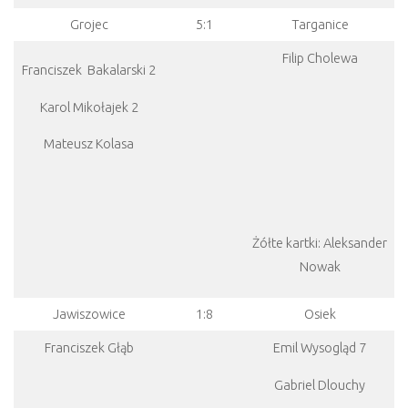
Grojec
5:1
Targanice
Filip Cholewa
Franciszek Bakalarski 2
Karol Mikołajek 2
Mateusz Kolasa
Żółte kartki: Aleksander
Nowak
Jawiszowice
1:8
Osiek
Franciszek Głąb
Emil Wysogląd 7
Gabriel Dlouchy