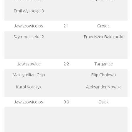
Emil Wysogląd 3
Jawiszowice os.
2:1
Grojec
Szymon Liszka 2
Franciszek Bakalarski
Jawiszowice
2:2
Targanice
Maksymilian Głąb
Filip Cholewa
Karol Korczyk
Aleksander Nowak
Jawiszowice os.
0:0
Osiek