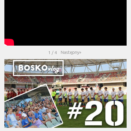
Następny
»
1
/
4