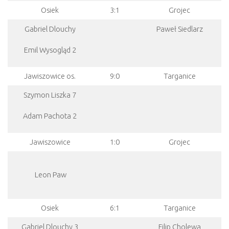
Osiek
3:1
Grojec
Gabriel Dlouchy
Paweł Siedlarz
Emil Wysogląd 2
Jawiszowice os.
9:0
Targanice
Szymon Liszka 7
Adam Pachota 2
Jawiszowice
1:0
Grojec
Leon Paw
Osiek
6:1
Targanice
Gabriel Dlouchy 3
Filip Cholewa