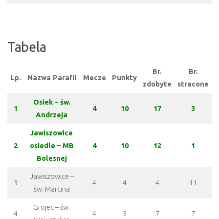
Tabela
Br.
Br.
Lp.
Nazwa Parafii
Mecze
Punkty
zdobyte
stracone
Osiek – św.
1
4
10
17
3
Andrzeja
Jawiszowice
2
osiedle – MB
4
10
12
1
Bolesnej
Jawiszowice –
3
4
4
4
11
św. Marcina
Grojec – św.
4
4
3
7
7