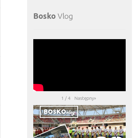
Bosko
Vlog
Następny
»
1
/
4