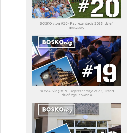
BOSKO vlog #20 - Reprezentacja 2025, dzień
meczowy
BOSKO vlog #19 - Reprezentacja 2025, Trzeci
dzień zgrupowania