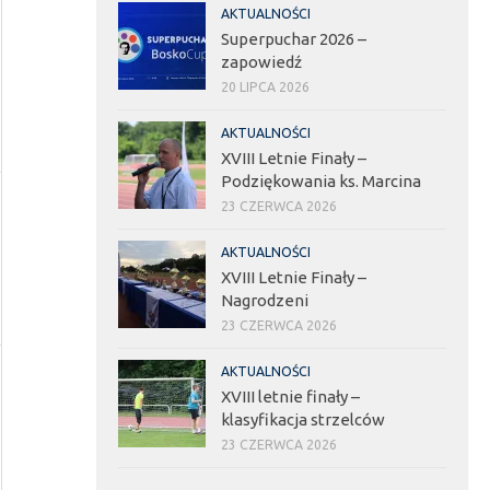
AKTUALNOŚCI
Superpuchar 2026 –
zapowiedź
20 LIPCA 2026
AKTUALNOŚCI
XVIII Letnie Finały –
Podziękowania ks. Marcina
23 CZERWCA 2026
AKTUALNOŚCI
XVIII Letnie Finały –
Nagrodzeni
23 CZERWCA 2026
AKTUALNOŚCI
XVIII letnie finały –
klasyfikacja strzelców
23 CZERWCA 2026