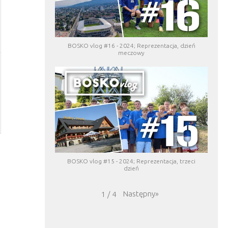
BOSKO vlog #16 - 2024; Reprezentacja, dzień
meczowy
BOSKO vlog #15 - 2024; Reprezentacja, trzeci
dzień
Następny
»
1
/
4