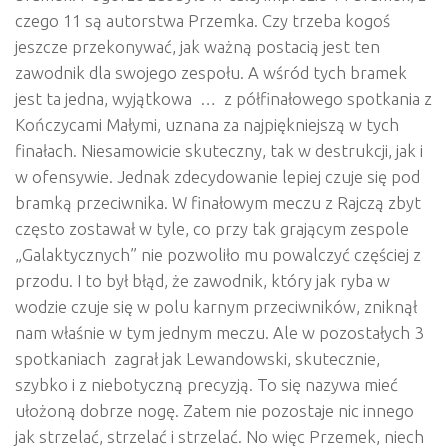
czego 11 są autorstwa Przemka. Czy trzeba kogoś
jeszcze przekonywać, jak ważną postacią jest ten
zawodnik dla swojego zespołu. A wśród tych bramek
jest ta jedna, wyjątkowa … z półfinałowego spotkania z
Kończycami Małymi, uznana za najpiękniejszą w tych
finałach. Niesamowicie skuteczny, tak w destrukcji, jak i
w ofensywie. Jednak zdecydowanie lepiej czuje się pod
bramką przeciwnika. W finałowym meczu z Rajczą zbyt
często zostawał w tyle, co przy tak grającym zespole
„Galaktycznych” nie pozwoliło mu powalczyć częściej z
przodu. I to był błąd, że zawodnik, który jak ryba w
wodzie czuje się w polu karnym przeciwników, zniknął
nam właśnie w tym jednym meczu. Ale w pozostałych 3
spotkaniach zagrał jak Lewandowski, skutecznie,
szybko i z niebotyczną precyzją. To się nazywa mieć
ułożoną dobrze nogę. Zatem nie pozostaje nic innego
jak strzelać, strzelać i strzelać. No więc Przemek, niech