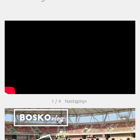
Następny
»
1
/
4