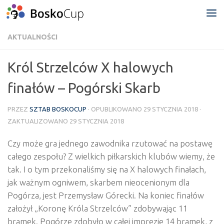
Przejdź do treści
AKTUALNOŚCI
Król Strzelców X halowych
finałów – Pogórski Skarb
PRZEZ
SZTAB BOSKOCUP
· OPUBLIKOWANO
29 STYCZNIA 2018
·
ZAKTUALIZOWANO
29 STYCZNIA 2018
Czy może gra jednego zawodnika rzutować na postawę
całego zespołu? Z wielkich piłkarskich klubów wiemy, że
tak. I o tym przekonaliśmy się na X halowych finałach,
jak ważnym ogniwem, skarbem nieocenionym dla
Pogórza, jest Przemysław Górecki. Na koniec finałów
założył „Koronę Króla Strzelców” zdobywając 11
bramek. Pogórze zdobyło w całej imprezie 14 bramek, z