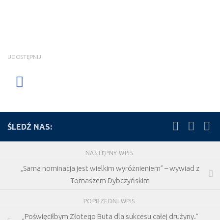
UDOSTĘPNIJ
ŚLEDŹ NAS:
NASTĘPNY WPIS
„Sama nominacja jest wielkim wyróżnieniem” – wywiad z
Tomaszem Dybczyńskim
POPRZEDNI WPIS
„Poświęciłbym Złotego Buta dla sukcesu całej drużyny.”