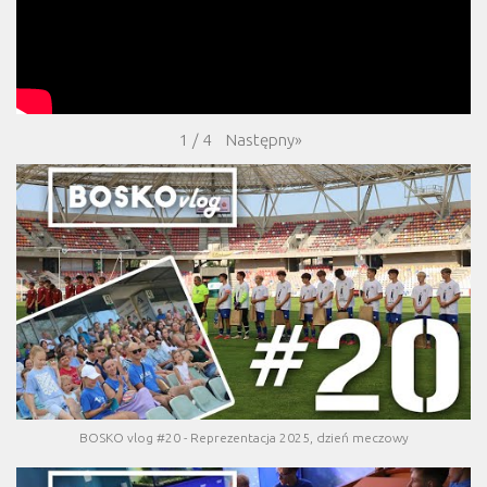
Następny
»
1
/
4
BOSKO vlog #20 - Reprezentacja 2025, dzień meczowy