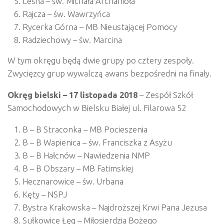
Leśna – św. Michała Archanioła
Rajcza – św. Wawrzyńca
Rycerka Górna – MB Nieustającej Pomocy
Radziechowy – św. Marcina
W tym okręgu będą dwie grupy po cztery zespoły.
Zwycięzcy grup wywalczą awans bezpośredni na finały.
Okręg bielski – 17 listopada 2018
– Zespół Szkół
Samochodowych w Bielsku Białej ul. Filarowa 52
B – B Straconka – MB Pocieszenia
B – B Wapienica – św. Franciszka z Asyżu
B – B Hałcnów – Nawiedzenia NMP
B – B Obszary – MB Fatimskiej
Hecznarowice – św. Urbana
Kęty – NSPJ
Bystra Krakowska – Najdroższej Krwi Pana Jezusa
Sułkowice Łęg – Miłosierdzia Bożego