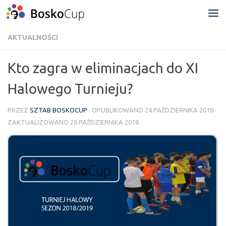
Przejdź do treści
AKTUALNOŚCI
Kto zagra w eliminacjach do XI
Halowego Turnieju?
PRZEZ
SZTAB BOSKOCUP
· OPUBLIKOWANO
24 PAŹDZIERNIKA 2018
·
ZAKTUALIZOWANO
28 PAŹDZIERNIKA 2018