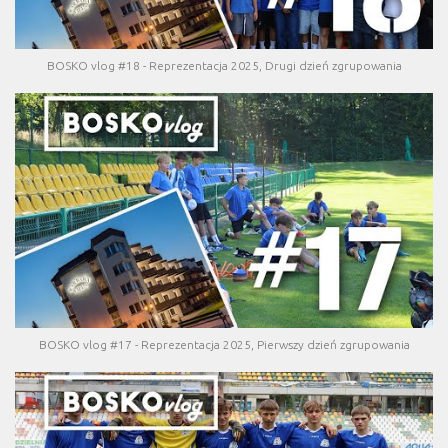
BOSKO vlog #18 - Reprezentacja 2025, Drugi dzień zgrupowania
BOSKO vlog #17 - Reprezentacja 2025, Pierwszy dzień zgrupowania