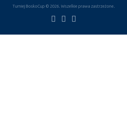
Turniej BoskoCup © 2026. Wszelkie prawa zastrzeżone.