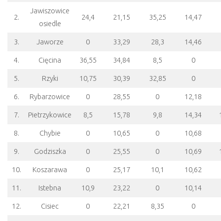
Jawiszowice
2.
24,4
21,15
35,25
14,47
osiedle
3.
Jaworze
0
33,29
28,3
14,46
4.
Cięcina
36,55
34,84
8,5
0
5.
Rzyki
10,75
30,39
32,85
0
6.
Rybarzowice
0
28,55
0
12,18
7.
Pietrzykowice
8,5
15,78
9,8
14,34
8.
Chybie
0
10,65
0
10,68
9.
Godziszka
0
25,55
0
10,69
10.
Koszarawa
0
25,17
10,1
10,62
11.
Istebna
10,9
23,22
0
10,14
12.
Cisiec
0
22,21
8,35
0