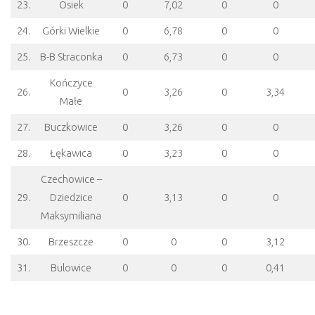
23.
Osiek
0
7,02
0
0
24.
Górki Wielkie
0
6,78
0
0
25.
B-B Straconka
0
6,73
0
0
Kończyce
26.
0
3,26
0
3,34
Małe
27.
Buczkowice
0
3,26
0
0
28.
Łękawica
0
3,23
0
0
Czechowice –
29.
Dziedzice
0
3,13
0
0
Maksymiliana
30.
Brzeszcze
0
0
0
3,12
31.
Bulowice
0
0
0
0,41