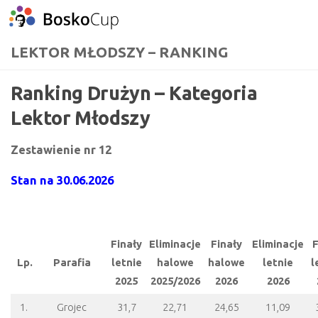
Przejdź do treści
LEKTOR MŁODSZY – RANKING
Ranking Drużyn – Kategoria
Lektor Młodszy
Zestawienie nr 12
Stan na 30.06.2026
Finały
Eliminacje
Finały
Eliminacje
F
Lp.
Parafia
letnie
halowe
halowe
letnie
l
2025
2025/2026
2026
2026
1.
Grojec
31,7
22,71
24,65
11,09