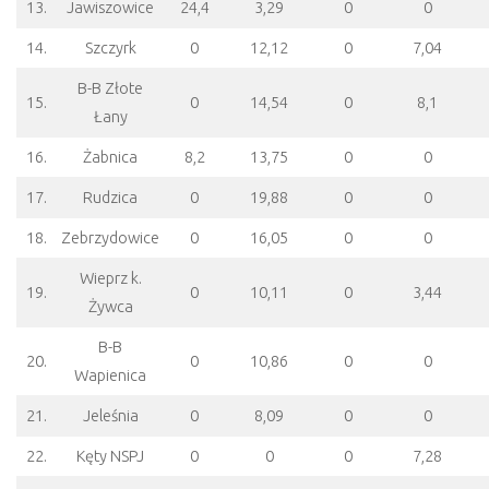
13.
Jawiszowice
24,4
3,29
0
0
14.
Szczyrk
0
12,12
0
7,04
B-B Złote
15.
0
14,54
0
8,1
Łany
16.
Żabnica
8,2
13,75
0
0
17.
Rudzica
0
19,88
0
0
18.
Zebrzydowice
0
16,05
0
0
Wieprz k.
19.
0
10,11
0
3,44
Żywca
B-B
20.
0
10,86
0
0
Wapienica
21.
Jeleśnia
0
8,09
0
0
22.
Kęty NSPJ
0
0
0
7,28