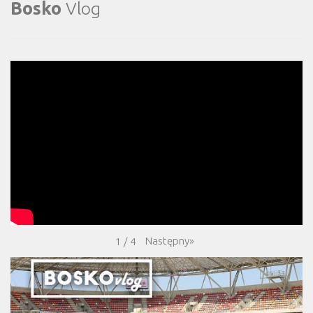
Bosko
Vlog
Następny
»
1
/
4