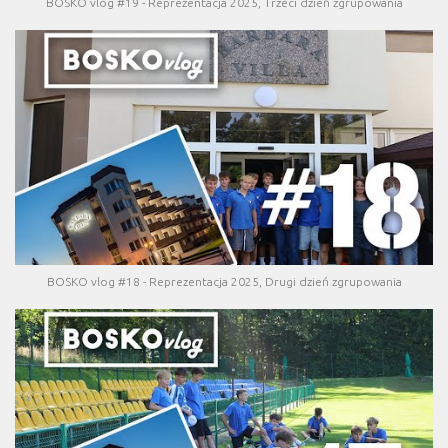
BOSKO vlog #19 - Reprezentacja 2025, Trzeci dzień zgrupowania
BOSKO vlog #18 - Reprezentacja 2025, Drugi dzień zgrupowania