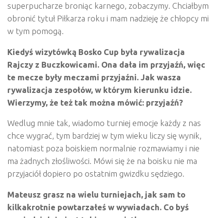
superpucharze broniąc karnego, zobaczymy. Chciałbym
obronić tytuł Piłkarza roku i mam nadzieję że chłopcy mi
w tym pomogą.
Kiedyś wizyt
ó
wką
Bosko Cup by
ła rywalizacja
Rajczy z Buczkowicami. Ona dała im przyjaźń
, wi
ęc
te mecze były meczami przyjaźni. Jak wasza
rywalizacja zespołów, w kt
ó
rym kierunku idzie.
Wierzymy, że też tak można m
ó
wić: przyjaźń
?
Wedlug mnie tak, wiadomo turniej emocje każdy z nas
chce wygrać, tym bardziej w tym wieku liczy się wynik,
natomiast poza boiskiem normalnie rozmawiamy i nie
ma żadnych złośliwości. Mówi się że na boisku nie ma
przyjaciół dopiero po ostatnim gwizdku sędziego.
Mateusz grasz na wielu turniejach, jak sam to
kilkakrotnie powtarzałeś w wywiadach. Co byś