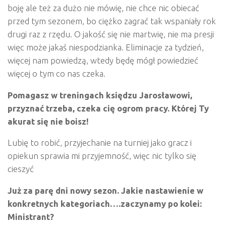
boję ale też za dużo nie mówię, nie chce nic obiecać
przed tym sezonem, bo ciężko zagrać tak wspaniały rok
drugi raz z rzędu. O jakość się nie martwię, nie ma presji
więc może jakaś niespodzianka. Eliminacje za tydzień,
więcej nam powiedzą, wtedy będę mógł powiedzieć
więcej o tym co nas czeka.
Pomagasz w treningach księdzu Jarosławowi,
przyznać trzeba, czeka cię ogrom pracy. Kt
ó
rej Ty
akurat się nie boisz!
Lubię to robić, przyjechanie na turniej jako gracz i
opiekun sprawia mi przyjemność, więc nic tylko się
cieszyć
Już
za par
ę dni nowy sezon. Jakie nastawienie w
konkretnych kategoriach….zaczynamy po kolei:
Ministrant?