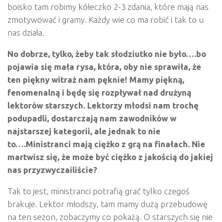
boisko tam robimy kółeczko 2-3 zdania, które mają nas
zmotywować i gramy. Każdy wie co ma robić i tak to u
nas działa.
No dobrze, tylko, żeby tak słodziutko nie było….bo
pojawia się mała rysa, kt
ó
ra, oby nie sprawiła, ż
e
ten pi
ę
kny witra
ż nam pęknie! Mamy piękną,
fenomenalną i będę się rozpływał nad drużyną
lektor
ó
w starszych. Lektorzy młodsi nam trochę
podupadli, dostarczają nam zawodnik
ó
w w
najstarszej kategorii, ale jednak to nie
to….Ministranci mają ciężko z grą
na fina
łach. Nie
martwisz się, że może być ciężko z jakością do jakiej
nas przyzwyczailiś
cie?
Tak to jest, ministranci potrafią grać tylko czegoś
brakuje. Lektor młodszy, tam mamy dużą przebudowę
na ten sezon, zobaczymy co pokażą. O starszych się nie