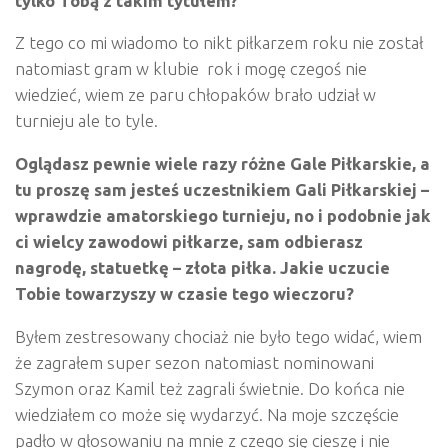
tylko Tobą z takim tytuł
em?
Z tego co mi wiadomo to nikt piłkarzem roku nie został
natomiast gram w klubie rok i mogę czegoś nie
wiedzieć, wiem ze paru chłopaków brało udział w
turnieju ale to tyle.
Oglądasz pewnie wiele razy róż
ne Gale Pi
łkarskie, a
tu proszę sam jesteś uczestnikiem Gali Piłkarskiej –
wprawdzie amatorskiego turnieju, no i podobnie jak
ci wielcy zawodowi piłkarze, sam odbierasz
nagrodę
, statuetk
ę – zł
ota pi
łka. Jakie uczucie
Tobie towarzyszy w czasie tego wieczoru?
Byłem zestresowany chociaż nie było tego widać, wiem
że zagrałem super sezon natomiast nominowani
Szymon oraz Kamil też zagrali świetnie. Do końca nie
wiedziałem co może się wydarzyć. Na moje szczęście
padło w głosowaniu na mnie z czego się cieszę i nie