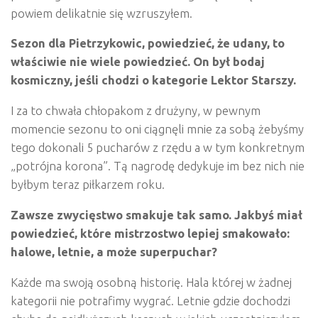
powiem delikatnie się wzruszyłem.
Sezon dla Pietrzykowic, powiedzieć, że udany, to
właściwie nie wiele powiedzieć
. On by
ł bodaj
kosmiczny, jeśli chodzi o kategorie Lektor Starszy.
I za to chwała chłopakom z drużyny, w pewnym
momencie sezonu to oni ciągnęli mnie za sobą żebyśmy
tego dokonali 5 pucharów z rzędu a w tym konkretnym
„potrójna korona”. Tą nagrodę dedykuje im bez nich nie
byłbym teraz piłkarzem roku.
Zawsze zwycięstwo smakuje tak samo. Jakbyś miał
powiedzieć, kt
ó
re mistrzostwo lepiej smakowało:
halowe, letnie, a moż
e superpuchar?
Każde ma swoją osobną historię. Hala której w żadnej
kategorii nie potrafimy wygrać. Letnie gdzie dochodzi