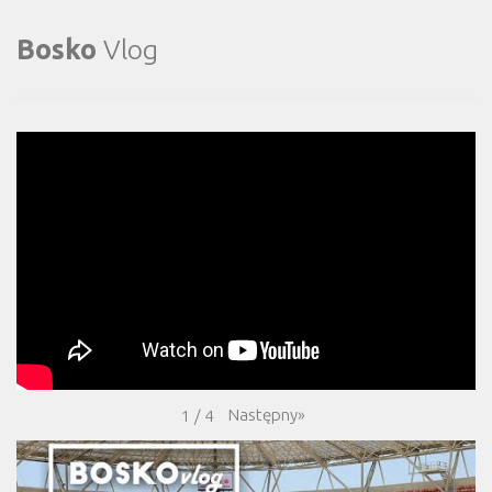
Bosko
Vlog
Następny
»
1
/
4