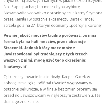
chyba do najdłuższych karnych w jakich uczestniczyłem.
No i Superpuchar; ten mecz chyba wybiorę.
Niesamowite widowisko obroniony rzut karny Szymona
przez Kamila i w ostatnie akcji meczu Bartek Pindel
strzela gola na 2:1 którym dopinamy „potrójną koronę”.
Pewnie jakość mecz
ó
w trudno por
ó
wnać, bo inna
forma była na hali mecz
ó
w, przez absencje
Straconki. Jednak kt
ó
ry mecz może z
Jawiszowicami był trudniejszy z tych trzech
waszych z nimi, mogę użyć tego określenia:
finałowych?
Oj tu zdecydowanie letnie finały. Kacper Gacek w
sobotę łamie rękę; półfinał również wygrywamy w
ostatniej sekundzie, a w finale bez zmian bronimy się
przed no Jawiszowicami w najlepszym zestawieniu. I te
dramatyczne karne.