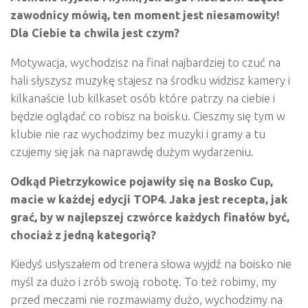
zawodnicy m
ó
wią, ten moment jest niesamowity!
Dla Ciebie ta chwila jest czym?
Motywacja, wychodzisz na finał najbardziej to czuć na
hali słyszysz muzykę stajesz na środku widzisz kamery i
kilkanaście lub kilkaset osób które patrzy na ciebie i
będzie oglądać co robisz na boisku. Cieszmy się tym w
klubie nie raz wychodzimy bez muzyki i gramy a tu
czujemy się jak na naprawdę dużym wydarzeniu.
Odkąd Pietrzykowice pojawiły się na Bosko Cup,
macie w każdej edycji TOP4. Jaka jest recepta, jak
grać, by w najlepszej czw
ó
rce każdych finałów być,
chociaż z jedną kategorią
?
Kiedyś usłyszałem od trenera słowa wyjdź na boisko nie
myśl za dużo i zrób swoją robotę. To też robimy, my
przed meczami nie rozmawiamy dużo, wychodzimy na