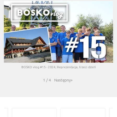
BOSKO vlog #15 - 2024; Reprezentacja, trzeci dzień
Następny
»
1
/
4