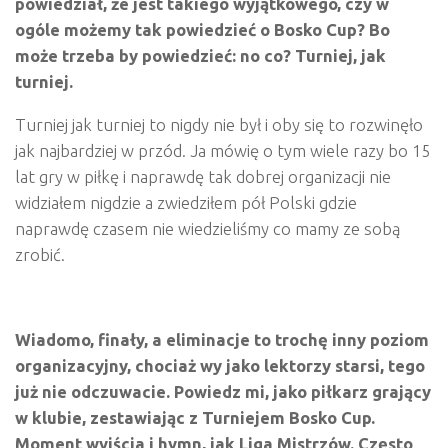
powiedział, że jest takiego wyjątkowego, czy w
og
ó
le mo
żemy tak powiedzieć o Bosko Cup? Bo
może trzeba by powiedzieć: no co? Turniej, jak
turniej.
Turniej jak turniej to nigdy nie był i oby się to rozwinęło
jak najbardziej w przód. Ja mówię o tym wiele razy bo 15
lat gry w piłkę i naprawdę tak dobrej organizacji nie
widziałem nigdzie a zwiedziłem pół Polski gdzie
naprawdę czasem nie wiedzieliśmy co mamy ze sobą
zrobić.
Wiadomo, finały, a eliminacje to trochę inny poziom
organizacyjny, chociaż wy jako lektorzy starsi, tego
już nie odczuwacie. Powiedz mi, jako piłkarz grający
w klubie, zestawiając z Turniejem Bosko Cup.
Moment wyjścia i hymn, jak Liga Mistrz
ó
w. Często