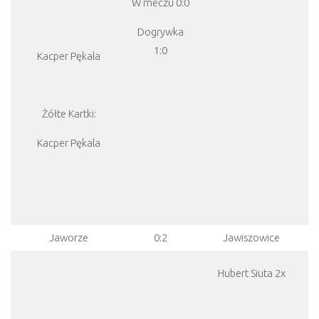
W meczu 0:0
Dogrywka
1:0
Kacper Pękala
Żółte Kartki:
Kacper Pękala
Jaworze
0:2
Jawiszowice
Hubert Siuta 2x