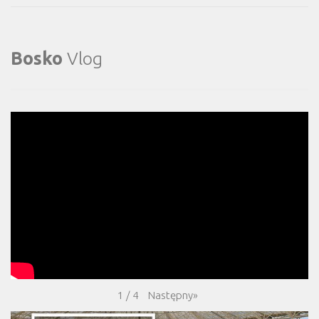
Bosko
Vlog
Następny
»
1
/
4