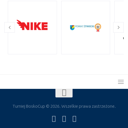
Turniej BoskoCup © 2026. Wszelkie prawa zastrzeżone.