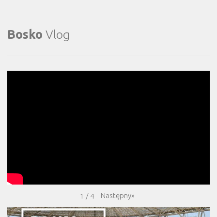
Bosko
Vlog
Następny
»
1
/
4