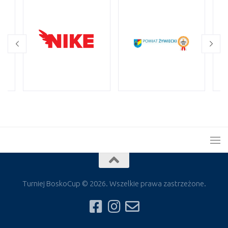
Turniej BoskoCup © 2026. Wszelkie prawa zastrzeżone.