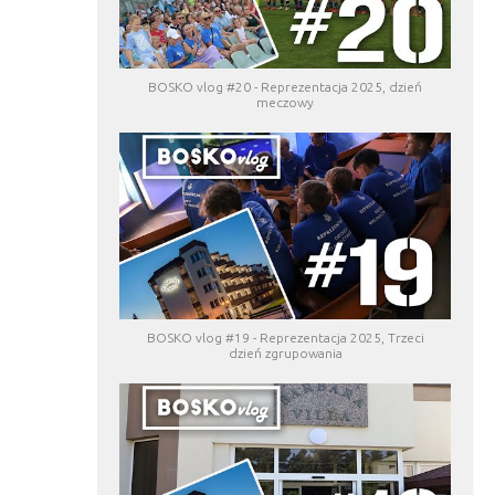
BOSKO vlog #20 - Reprezentacja 2025, dzień
meczowy
BOSKO vlog #19 - Reprezentacja 2025, Trzeci
dzień zgrupowania