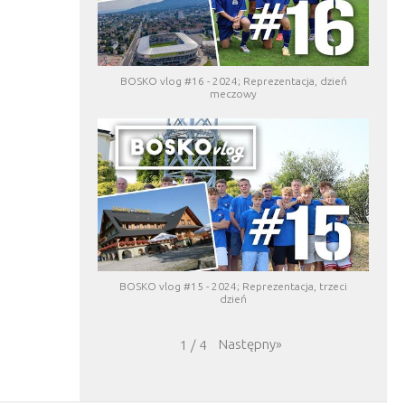
BOSKO vlog #16 - 2024; Reprezentacja, dzień
meczowy
BOSKO vlog #15 - 2024; Reprezentacja, trzeci
dzień
Następny
»
1
/
4