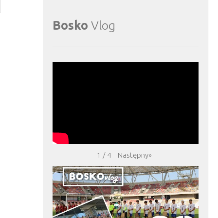
Bosko
Vlog
Następny
»
1
/
4