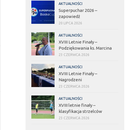
AKTUALNOŚCI
Superpuchar 2026 –
zapowiedź
20 LIPCA 2026
AKTUALNOŚCI
XVIII Letnie Finały –
Podziękowania ks. Marcina
23 CZERWCA 2026
AKTUALNOŚCI
XVIII Letnie Finały –
Nagrodzeni
23 CZERWCA 2026
AKTUALNOŚCI
XVIII letnie finały –
klasyfikacja strzelców
23 CZERWCA 2026