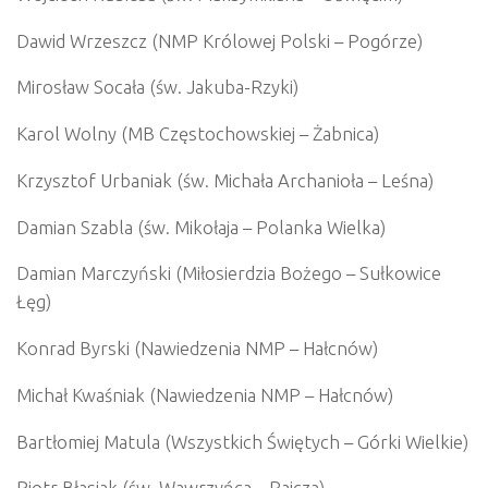
Dawid Wrzeszcz (NMP Królowej Polski – Pogórze)
Mirosław Socała (św. Jakuba-Rzyki)
Karol Wolny (MB Częstochowskiej – Żabnica)
Krzysztof Urbaniak (św. Michała Archanioła – Leśna)
Damian Szabla (św. Mikołaja – Polanka Wielka)
Damian Marczyński (Miłosierdzia Bożego – Sułkowice
Łęg)
Konrad Byrski (Nawiedzenia NMP – Hałcnów)
Michał Kwaśniak (Nawiedzenia NMP – Hałcnów)
Bartłomiej Matula (Wszystkich Świętych – Górki Wielkie)
Piotr Błasiak (św. Wawrzyńca – Rajcza)