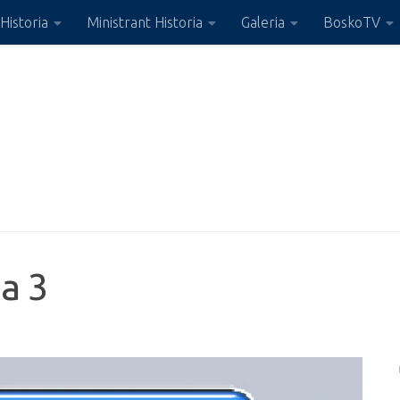
Historia
Ministrant Historia
Galeria
BoskoTV
a 3