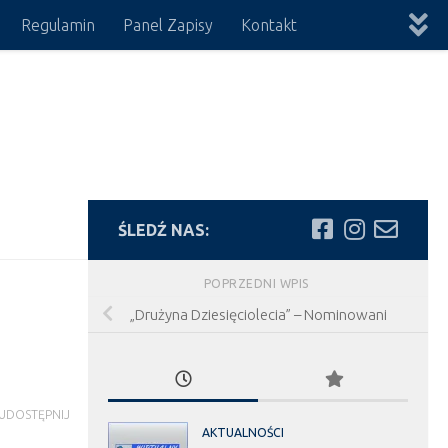
Regulamin
Panel Zapisy
Kontakt
ŚLEDŹ NAS:
POPRZEDNI WPIS
„Drużyna Dziesięciolecia” – Nominowani
UDOSTĘPNIJ
AKTUALNOŚCI