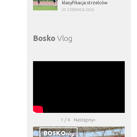
klasyfikacja strzelców
23 CZERWCA 2026
Bosko
Vlog
Następny
»
1
/
4