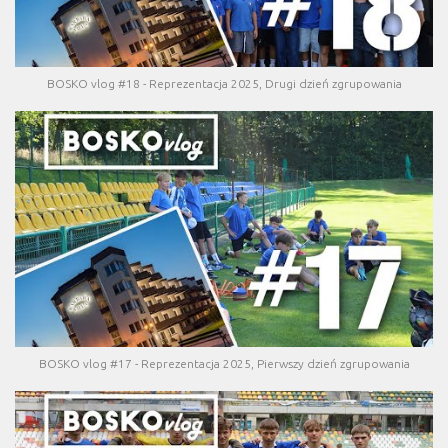
BOSKO vlog #18 - Reprezentacja 2025, Drugi dzień zgrupowania
BOSKO vlog #17 - Reprezentacja 2025, Pierwszy dzień zgrupowania