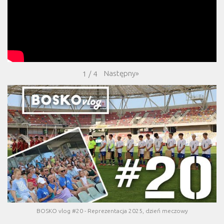
Następny
»
1
/
4
BOSKO vlog #20 - Reprezentacja 2025, dzień meczowy