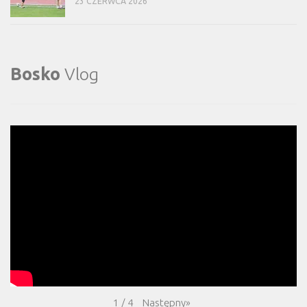
23 CZERWCA 2026
Bosko
Vlog
Następny
»
1
/
4