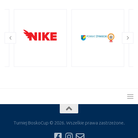
Turniej BoskoCup © 2026. Wszelkie prawa zastrzeżone.