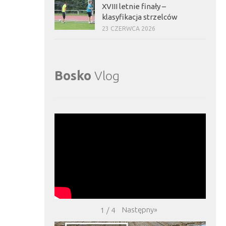
XVIII letnie finały –
klasyfikacja strzelców
23 CZERWCA 2026
Bosko
Vlog
Następny
»
1
/
4