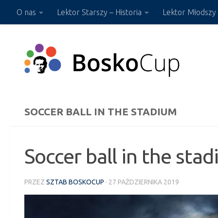
O nas
Lektor Starszy – Historia
Lektor Młodszy 
Przejdź do treści
Sklep ON-LINE
SOCCER BALL IN THE STADIUM
Soccer ball in the sta
PRZEZ
SZTAB BOSKOCUP
·
27 PAŹDZIERNIKA 2019