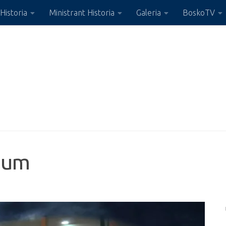
Historia
Ministrant Historia
Galeria
BoskoTV
dium