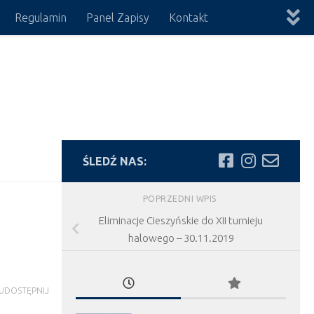
Regulamin
Panel Zapisy
Kontakt
ŚLEDŹ NAS:
POPRZEDNI WPIS
Eliminacje Cieszyńskie do XII turnieju
halowego – 30.11.2019
UDOSTĘPNIJ