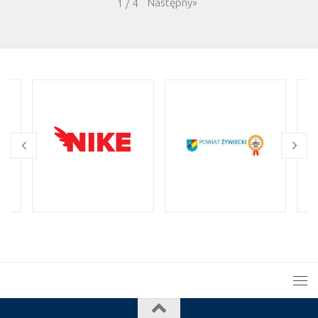
Następny
»
1
/
4