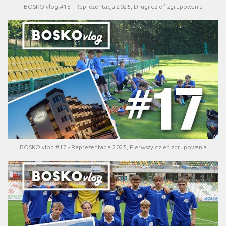
BOSKO vlog #18 - Reprezentacja 2025, Drugi dzień zgrupowania
BOSKO vlog #17 - Reprezentacja 2025, Pierwszy dzień zgrupowania