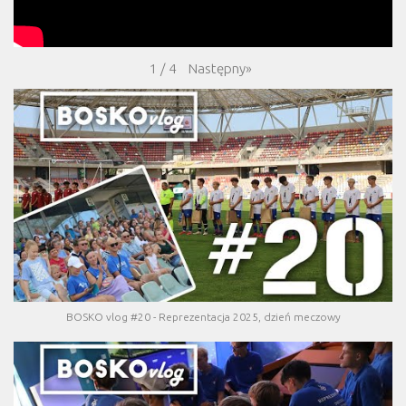
Następny
»
1
/
4
BOSKO vlog #20 - Reprezentacja 2025, dzień meczowy