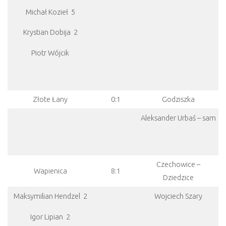
Michał Kozieł 5
Krystian Dobija 2
Piotr Wójcik
Złote Łany
0:1
Godziszka
Aleksander Urbaś – sam
Czechowice –
Wapienica
8:1
Dziedzice
Maksymilian Hendzel 2
Wojciech Szary
Igor Lipian 2