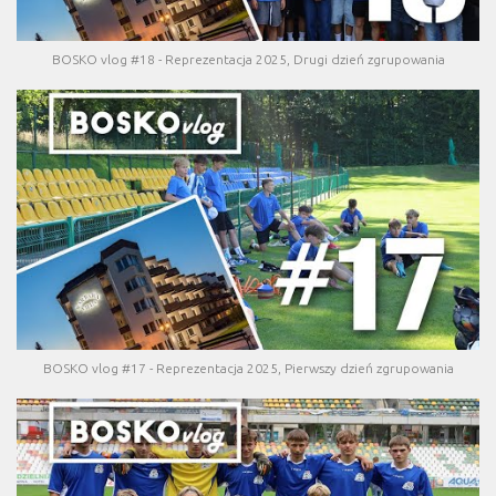
BOSKO vlog #18 - Reprezentacja 2025, Drugi dzień zgrupowania
BOSKO vlog #17 - Reprezentacja 2025, Pierwszy dzień zgrupowania