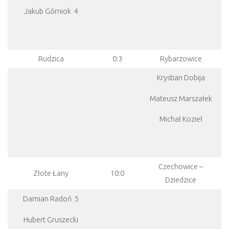
Jakub Górniok 4
Rudzica
0:3
Rybarzowice
Krystian Dobija
Mateusz Marszałek
Michał Kozieł
Czechowice –
Złote Łany
10:0
Dziedzice
Damian Radoń 5
Hubert Gruszecki