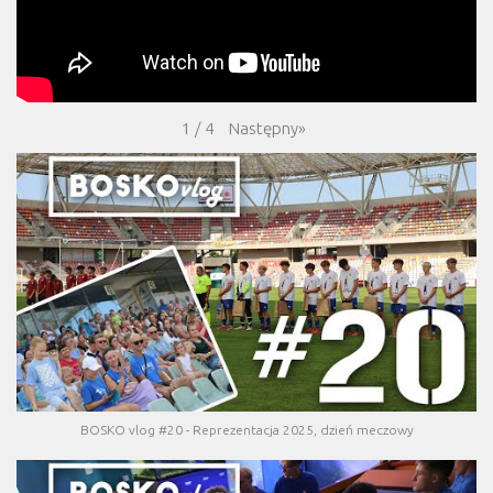
Następny
»
1
/
4
BOSKO vlog #20 - Reprezentacja 2025, dzień meczowy