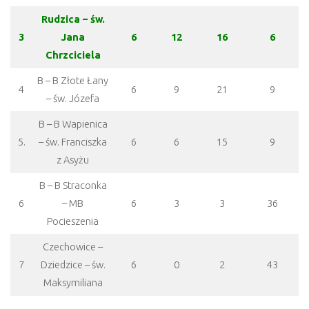
Rudzica – św.
3
Jana
6
12
16
6
Chrzciciela
B – B Złote Łany
4
6
9
21
9
– św. Józefa
B – B Wapienica
5.
– św. Franciszka
6
6
15
9
z Asyżu
B – B Straconka
6
– MB
6
3
3
36
Pocieszenia
Czechowice –
7
Dziedzice – św.
6
0
2
43
Maksymiliana