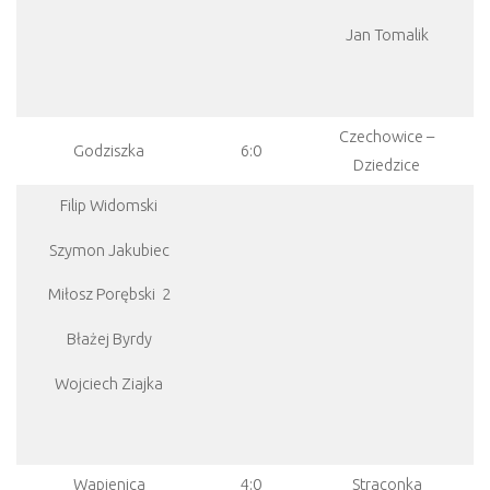
Jan Tomalik
Czechowice –
Godziszka
6:0
Dziedzice
Filip Widomski
Szymon Jakubiec
Miłosz Porębski 2
Błażej Byrdy
Wojciech Ziajka
Wapienica
4:0
Straconka