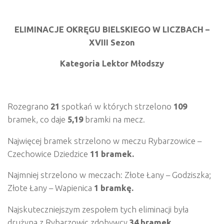
ELIMINACJE OKRĘGU BIELSKIEGO
W LICZBACH –
XVIII Sezon
Kategoria Lektor Młodszy
Rozegrano
21
spotkań w których strzelono
109
bramek, co daje
5,19
bramki na mecz.
Najwięcej bramek strzelono w meczu Rybarzowice –
Czechowice Dziedzice
11 bramek.
Najmniej strzelono w meczach: Złote Łany – Godziszka;
Złote Łany – Wapienica
1 bramkę.
Najskuteczniejszym zespołem tych eliminacji była
drużyna z Rybarzowic zdobywcy
34 bramek
.