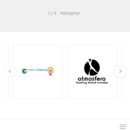
Następny
»
1
/
4