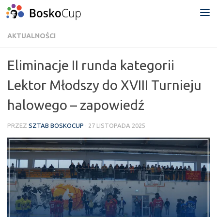
Przejdź do treści
AKTUALNOŚCI
Eliminacje II runda kategorii
Lektor Młodszy do XVIII Turnieju
halowego – zapowiedź
PRZEZ
SZTAB BOSKOCUP
·
27 LISTOPADA 2025