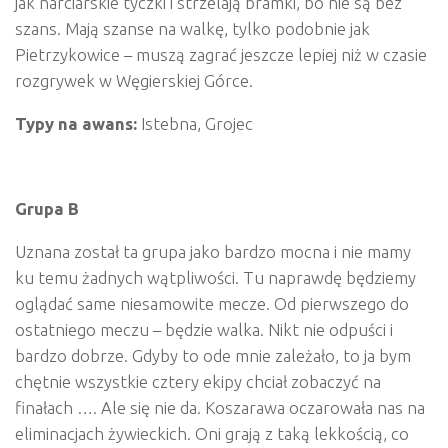
jak narciarskie tyczki i strzelają bramki, bo nie są bez
szans. Mają szanse na walkę, tylko podobnie jak
Pietrzykowice – muszą zagrać jeszcze lepiej niż w czasie
rozgrywek w Węgierskiej Górce.
Typy na awans:
Istebna, Grojec
Grupa B
Uznana został ta grupa jako bardzo mocna i nie mamy
ku temu żadnych wątpliwości. Tu naprawdę będziemy
oglądać same niesamowite mecze. Od pierwszego do
ostatniego meczu – będzie walka. Nikt nie odpuści i
bardzo dobrze. Gdyby to ode mnie zależało, to ja bym
chętnie wszystkie cztery ekipy chciał zobaczyć na
finałach …. Ale się nie da. Koszarawa oczarowała nas na
eliminacjach żywieckich. Oni grają z taką lekkością, co