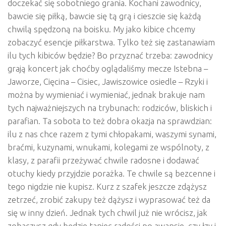
doczekać się sobotniego grania. Kochani zawodnicy,
bawcie się piłką, bawcie się tą grą i cieszcie się każdą
chwilą spędzoną na boisku. My jako kibice chcemy
zobaczyć esencje piłkarstwa. Tylko też się zastanawiam
ilu tych kibiców będzie? Bo przyznać trzeba: zawodnicy
grają koncert jak choćby oglądaliśmy mecze Istebna –
Jaworze, Cięcina – Cisiec, Jawiszowice osiedle – Rzyki i
można by wymieniać i wymieniać, jednak brakuje nam
tych najważniejszych na trybunach: rodziców, bliskich i
parafian. Ta sobota to też dobra okazja na sprawdzian:
ilu z nas chce razem z tymi chłopakami, waszymi synami,
braćmi, kuzynami, wnukami, kolegami ze wspólnoty, z
klasy, z parafii przeżywać chwile radosne i dodawać
otuchy kiedy przyjdzie porażka. Te chwile są bezcenne i
tego nigdzie nie kupisz. Kurz z szafek jeszcze zdążysz
zetrzeć, zrobić zakupy też dążysz i wyprasować też da
się w inny dzień. Jednak tych chwil już nie wrócisz, jak
zobaczysz gdy będzie taniec radości po awansie, czy łzy i