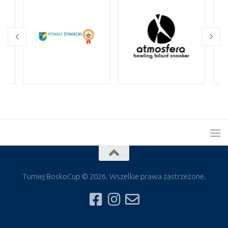
Turniej BoskoCup © 2026. Wszelkie prawa zastrzeżone.