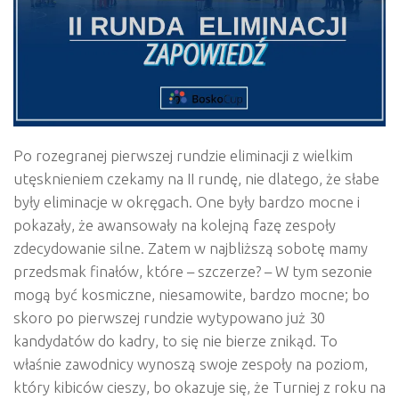
Po rozegranej pierwszej rundzie eliminacji z wielkim
utęsknieniem czekamy na II rundę, nie dlatego, że słabe
były eliminacje w okręgach. One były bardzo mocne i
pokazały, że awansowały na kolejną fazę zespoły
zdecydowanie silne. Zatem w najbliższą sobotę mamy
przedsmak finałów, które – szczerze? – W tym sezonie
mogą być kosmiczne, niesamowite, bardzo mocne; bo
skoro po pierwszej rundzie wytypowano już 30
kandydatów do kadry, to się nie bierze znikąd. To
właśnie zawodnicy wynoszą swoje zespoły na poziom,
który kibiców cieszy, bo okazuje się, że Turniej z roku na