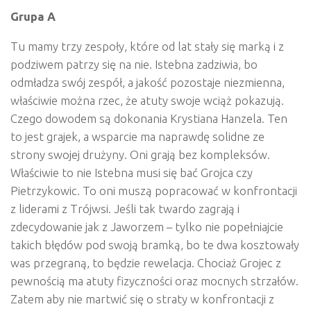
Grupa A
Tu mamy trzy zespoły, które od lat stały się marką i z
podziwem patrzy się na nie. Istebna zadziwia, bo
odmładza swój zespół, a jakość pozostaje niezmienna,
właściwie można rzec, że atuty swoje wciąż pokazują.
Czego dowodem są dokonania Krystiana Hanzela. Ten
to jest grajek, a wsparcie ma naprawdę solidne ze
strony swojej drużyny. Oni grają bez kompleksów.
Właściwie to nie Istebna musi się bać Grojca czy
Pietrzykowic. To oni muszą popracować w konfrontacji
z liderami z Trójwsi. Jeśli tak twardo zagrają i
zdecydowanie jak z Jaworzem – tylko nie popełniajcie
takich błędów pod swoją bramką, bo te dwa kosztowały
was przegraną, to będzie rewelacja. Chociaż Grojec z
pewnością ma atuty fizyczności oraz mocnych strzałów.
Zatem aby nie martwić się o straty w konfrontacji z