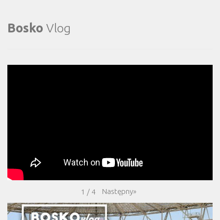
Bosko
Vlog
Następny
»
1
/
4