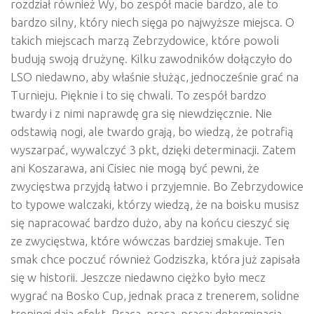
rozdział również Wy, bo zespół macie bardzo, ale to
bardzo silny, który niech sięga po najwyższe miejsca. O
takich miejscach marzą Zebrzydowice, które powoli
budują swoją drużynę. Kilku zawodników dołączyło do
LSO niedawno, aby właśnie służąc, jednocześnie grać na
Turnieju. Pięknie i to się chwali. To zespół bardzo
twardy i z nimi naprawdę gra się niewdzięcznie. Nie
odstawią nogi, ale twardo grają, bo wiedzą, że potrafią
wyszarpać, wywalczyć 3 pkt, dzięki determinacji. Zatem
ani Koszarawa, ani Cisiec nie mogą być pewni, że
zwycięstwa przyjdą łatwo i przyjemnie. Bo Zebrzydowice
to typowe walczaki, którzy wiedzą, że na boisku musisz
się napracować bardzo dużo, aby na końcu cieszyć się
ze zwycięstwa, które wówczas bardziej smakuje. Ten
smak chce poczuć również Godziszka, która już zapisała
się w historii. Jeszcze niedawno ciężko było mecz
wygrać na Bosko Cup, jednak praca z trenerem, solidne
treningi dają efekt. Praca, praca, praca; determinacja,