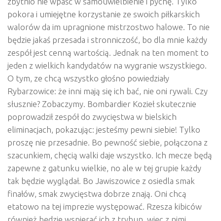
zbytnio nie wpaść w samouwielbienie i pychę. Tylko
pokora i umiejętne korzystanie ze swoich piłkarskich
walorów da im upragnione mistrzostwo halowe. To nie
będzie jakaś przesada i stronniczość, bo dla mnie każdy
zespół jest cenną wartością. Jednak na ten moment to
jeden z wielkich kandydatów na wygranie wszystkiego.
O tym, ze chcą wszystko głośno powiedziały
Rybarzowice: że inni mają się ich bać, nie oni rywali. Czy
słusznie? Zobaczymy. Bombardier Kozieł skutecznie
poprowadził zespół do zwycięstwa w bielskich
eliminacjach, pokazując: jesteśmy pewni siebie! Tylko
proszę nie przesadnie. Bo pewność siebie, połączona z
szacunkiem, chęcią walki daje wszystko. Ich mecze będą
zapewne z gatunku wielkie, no ale w tej grupie każdy
tak będzie wyglądał. Bo Jawiszowice z osiedla smak
finałów, smak zwycięstwa dobrze znają. Oni chcą
etatowo na tej imprezie występować. Rzesza kibiców
również będzie wspierać ich z trybun, więc z nimi