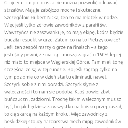
Grojcem – im po prostu nie można pozwolić oddawać
strzałów. Mają je zabójczo mocne i skuteczne.
Szczególnie Hubert Nitka, ten to ma młotek w nodze.
Więc jeśli tylko zdrowie zawodników z parafii św.
Wawrzyńca nie zaszwankuje, to mają ekipę, która będzie
budziła respekt w grze. Zatem co na to Pietrzykowice?
Jeśli ten zespół marzy o grze na finałach – a tego
jesteśmy pewni, że marzą – muszą zagrać o 150% lepiej
niż miało to miejsce w Węgierskiej Górce. Tam mieli tonę
szczęścia, że są w tej rundzie. Bo jeśli zagrają tylko na
tym poziomie co w dzień startu eliminacji, nawet
Szczyrk sobie z nimi poradzi. Szczyrk słynie z
waleczności i to nam się podoba. Ktoś powie: zbyt
buńczuczni, zadziorni. Trochę takim walecznym musisz
być, bo jak będziesz za wszystko na boisku przepraszał,
to cię skarcą na każdym kroku. Więc zawodnicy z
beskidzkiej stolicy narciarstwa niech mijają zawodników