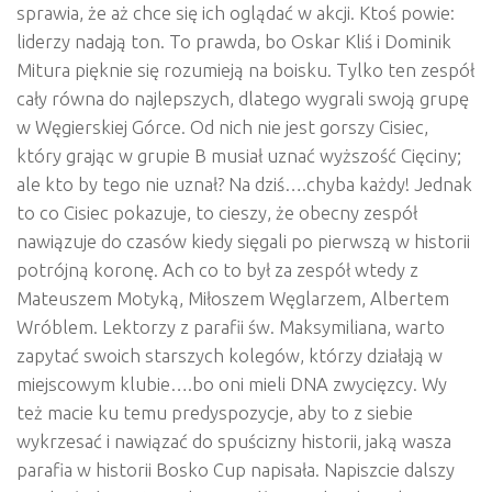
sprawia, że aż chce się ich oglądać w akcji. Ktoś powie:
liderzy nadają ton. To prawda, bo Oskar Kliś i Dominik
Mitura pięknie się rozumieją na boisku. Tylko ten zespół
cały równa do najlepszych, dlatego wygrali swoją grupę
w Węgierskiej Górce. Od nich nie jest gorszy Cisiec,
który grając w grupie B musiał uznać wyższość Cięciny;
ale kto by tego nie uznał? Na dziś….chyba każdy! Jednak
to co Cisiec pokazuje, to cieszy, że obecny zespół
nawiązuje do czasów kiedy sięgali po pierwszą w historii
potrójną koronę. Ach co to był za zespół wtedy z
Mateuszem Motyką, Miłoszem Węglarzem, Albertem
Wróblem. Lektorzy z parafii św. Maksymiliana, warto
zapytać swoich starszych kolegów, którzy działają w
miejscowym klubie….bo oni mieli DNA zwycięzcy. Wy
też macie ku temu predyspozycje, aby to z siebie
wykrzesać i nawiązać do spuścizny historii, jaką wasza
parafia w historii Bosko Cup napisała. Napiszcie dalszy