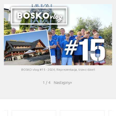
BOSKO vlog #15 - 2024; Reprezentacja, trzeci dzień
Następny
»
1
/
4