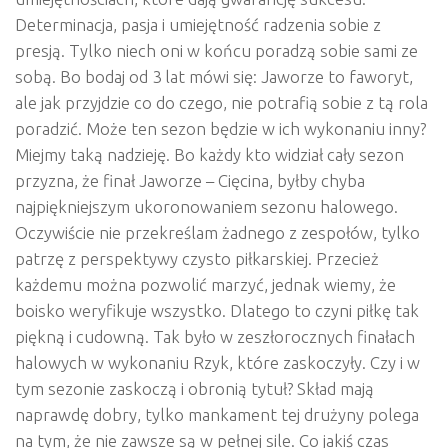
Determinacja, pasja i umiejętność radzenia sobie z
presją. Tylko niech oni w końcu poradzą sobie sami ze
sobą. Bo bodaj od 3 lat mówi się: Jaworze to faworyt,
ale jak przyjdzie co do czego, nie potrafią sobie z tą rola
poradzić. Może ten sezon będzie w ich wykonaniu inny?
Miejmy taką nadzieję. Bo każdy kto widział cały sezon
przyzna, że finał Jaworze – Cięcina, byłby chyba
najpiękniejszym ukoronowaniem sezonu halowego.
Oczywiście nie przekreślam żadnego z zespołów, tylko
patrzę z perspektywy czysto piłkarskiej. Przecież
każdemu można pozwolić marzyć, jednak wiemy, że
boisko weryfikuje wszystko. Dlatego to czyni piłkę tak
piękną i cudowną. Tak było w zeszłorocznych finałach
halowych w wykonaniu Rzyk, które zaskoczyły. Czy i w
tym sezonie zaskoczą i obronią tytuł? Skład mają
naprawdę dobry, tylko mankament tej drużyny polega
na tym, że nie zawsze są w pełnej sile. Co jakiś czas