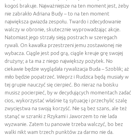
kogoś brakuje. Najważniejsze na ten moment jest, żeby
nie zabrakło Adriana Budy – to na ten moment
największa gwiazda zespołu. Twardo i zdecydowanie
walczy w obronie, skutecznie wyprowadzając akcje.
Natomiast jego strzały sieją postrach w szeregach
rywali. On kawałka przestrzeni jemu zostawionej nie
wybacza. Ciągle jest pod grą, ciągle kreuje grę swojej
drużyny; a ta ma z niego największy pożytek. No
ciekawie będzie wyglądała rywalizacja Buda – Szoblik; aż
miło będzie popatrzeć. Wieprz i Rudzica będą musiały w
tej grupie nauczyć się cierpieć. Bo nieraz na boisku
musisz pocierpieć, by w decydujących momentach zadać
cios, wykorzystać właśnie tą sytuację i przechylić szalę
zwycięstwa na swoją korzyść. Nie są bez szans, ale też
stanąć w szranki z Rzykami i Jaworzem to nie lada
wyzwanie. Zatem tu panowie trzeba walczyć, bo bez
walki nikt wam trzech punktów za darmo nie da.