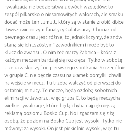
rywalizacja nie będzie łatwa z dwóch względów: to
zespół piłkarsko o niesamowitych walorach, ale smaku
dodać może ten tumult, który są w stanie zrobić kibice
Jawiszowic niczym fanatycy Galatasaray. Chociaż od
pewnego czasu jest różnie, to jednak liczymy, że znów
staną się ich „szóstym” zawodnikiem i może być to
klucz do awansu. O nim też marzy Żabnica – która z
każdym meczem bardziej się rozkręca. Tylko w sobotę
trzeba zaskoczyć od pierwszego spotkania. Szczególnie
w grupie C, nie będzie czasu na ułamek pomyłki, chwili
na wejście w mecz. Tu trzeba walczyć od pierwszej do
ostatniej minuty. Te mecze, będą ozdobą sobotnich
eliminacji w Jaworzu, więc grupa C, to będą meczycha,
wielkie rywalizacje, które będą chyba najpiękniejszą
reklamą poziomu Bosko Cup. No i zgadzam się z tą
osobą, że poziom na Bosko Cup jest wysoki. Tylko nie
mówmy: za wysoki. On jest piekielnie wysoki, więc tu