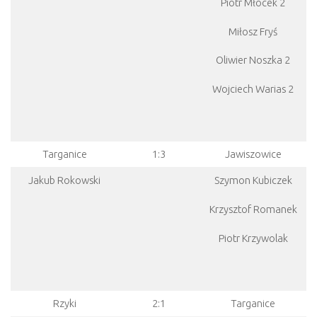
Piotr Młocek 2
Miłosz Fryś
Oliwier Noszka 2
Wojciech Warias 2
Targanice
1:3
Jawiszowice
Jakub Rokowski
Szymon Kubiczek
Krzysztof Romanek
Piotr Krzywolak
Rzyki
2:1
Targanice