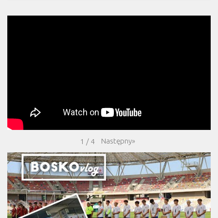
Następny
»
1
/
4