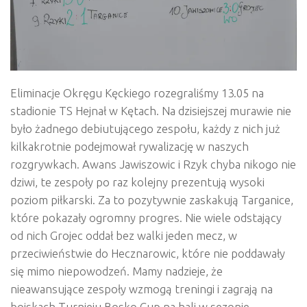
Eliminacje Okręgu Kęckiego rozegraliśmy 13.05 na
stadionie TS Hejnał w Kętach. Na dzisiejszej murawie nie
było żadnego debiutującego zespołu, każdy z nich już
kilkakrotnie podejmował rywalizację w naszych
rozgrywkach. Awans Jawiszowic i Rzyk chyba nikogo nie
dziwi, te zespoły po raz kolejny prezentują wysoki
poziom piłkarski. Za to pozytywnie zaskakują Targanice,
które pokazały ogromny progres. Nie wiele odstający
od nich Grojec oddał bez walki jeden mecz, w
przeciwieństwie do Hecznarowic, które nie poddawały
się mimo niepowodzeń. Mamy nadzieje, że
nieawansujące zespoły wzmogą treningi i zagrają na
boiskach Turnieju Bosko Cup na hali w sezonie