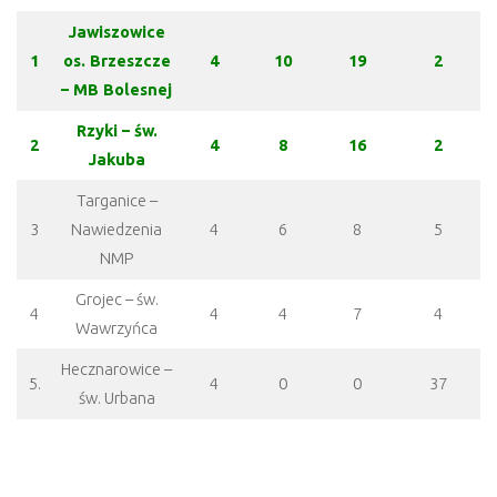
Jawiszowice
1
os. Brzeszcze
4
10
19
2
– MB Bolesnej
Rzyki – św.
2
4
8
16
2
Jakuba
Targanice –
3
Nawiedzenia
4
6
8
5
NMP
Grojec – św.
4
4
4
7
4
Wawrzyńca
Hecznarowice –
5.
4
0
0
37
św. Urbana