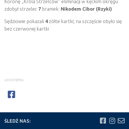
Koronę „Króla Strzelców” eliminacji w kęckim okręgu
zdobył strzelec
7
bramek:
Nikodem Cibor (Rzyki)
Sędziowie pokazali
4
żółte kartki; na szczęście obyło się
bez czerwonej kartki
UDOSTĘPNIJ
ŚLEDŹ NAS: