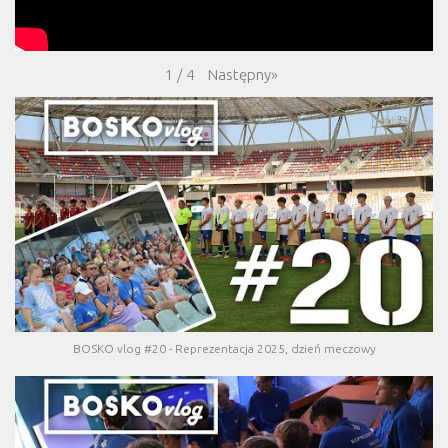
Następny
»
1
/
4
BOSKO vlog #20 - Reprezentacja 2025, dzień meczowy