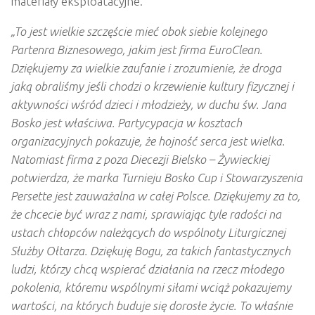
materiały eksploatacyjne.
„To jest wielkie szczęście mieć obok siebie kolejnego
Partenra Biznesowego, jakim jest firma EuroClean.
Dziękujemy za wielkie zaufanie i zrozumienie, że droga
jaką obraliśmy jeśli chodzi o krzewienie kultury fizycznej i
aktywności wśród dzieci i młodzieży, w duchu św. Jana
Bosko jest właściwa. Partycypacja w kosztach
organizacyjnych pokazuje, że hojność serca jest wielka.
Natomiast firma z poza Diecezji Bielsko – Żywieckiej
potwierdza
, że marka Turnieju Bosko Cup i Stowarzyszenia
Persette jest zauważalna w całej Polsce. Dziękujemy za to,
że chcecie być wraz z nami, sprawiając tyle radości na
ustach chłopców należących do wspólnoty Liturgicznej
Służby Ołtarza. Dziękuję Bogu, za takich fantastycznych
ludzi, którzy chcą wspierać działania na rzecz młodego
pokolenia, któremu wspólnymi siłami wciąż pokazujemy
wartości, na których buduje się dorosłe życie. To właśnie