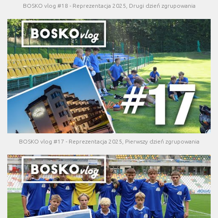
BOSKO vlog #18 - Reprezentacja 2025, Drugi dzień zgrupowania
BOSKO vlog #17 - Reprezentacja 2025, Pierwszy dzień zgrupowania