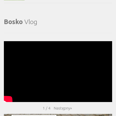
Bosko
Vlog
Następny
»
1
/
4