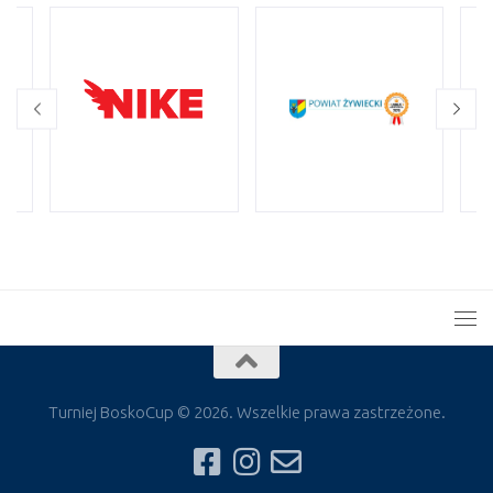
Turniej BoskoCup © 2026. Wszelkie prawa zastrzeżone.