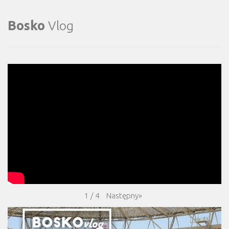
Bosko
Vlog
Następny
»
1
/
4