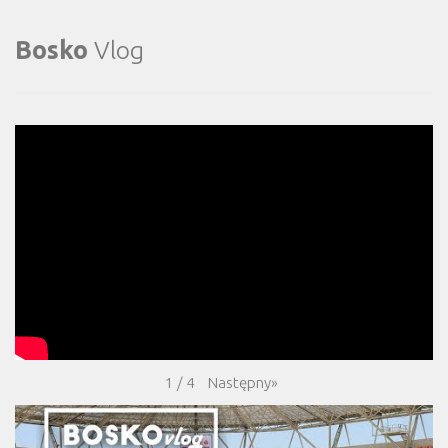
Bosko
Vlog
Następny
»
1
/
4