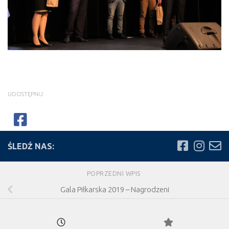
UDOSTĘPNIJ
ŚLEDŹ NAS:
POPRZEDNI WPIS
Gala Piłkarska 2019 – Nagrodzeni