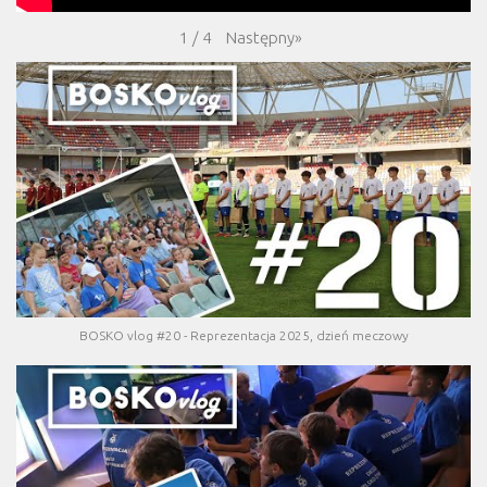
Następny
»
1
/
4
BOSKO vlog #20 - Reprezentacja 2025, dzień meczowy