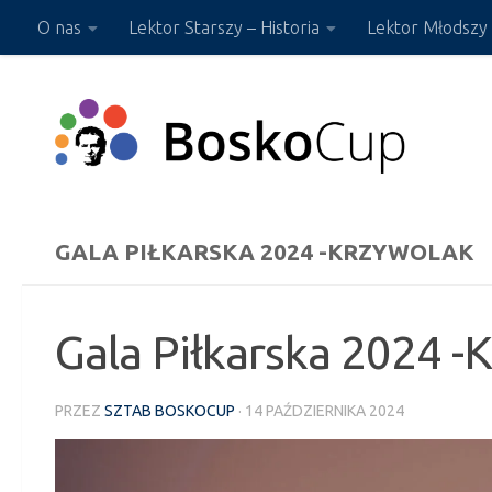
O nas
Lektor Starszy – Historia
Lektor Młodszy 
Przejdź do treści
Sklep ON-LINE
GALA PIŁKARSKA 2024 -KRZYWOLAK
Gala Piłkarska 2024 -
PRZEZ
SZTAB BOSKOCUP
·
14 PAŹDZIERNIKA 2024