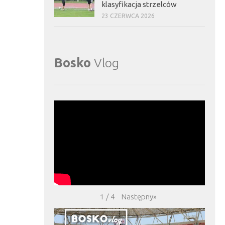
klasyfikacja strzelców
23 CZERWCA 2026
Bosko
Vlog
Następny
»
1
/
4