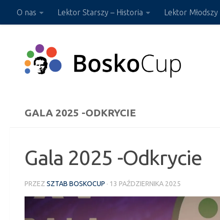
O nas
Lektor Starszy – Historia
Lektor Młodszy 
Przejdź do treści
Sklep ON-LINE
GALA 2025 -ODKRYCIE
Gala 2025 -Odkrycie
PRZEZ
SZTAB BOSKOCUP
·
13 PAŹDZIERNIKA 2025