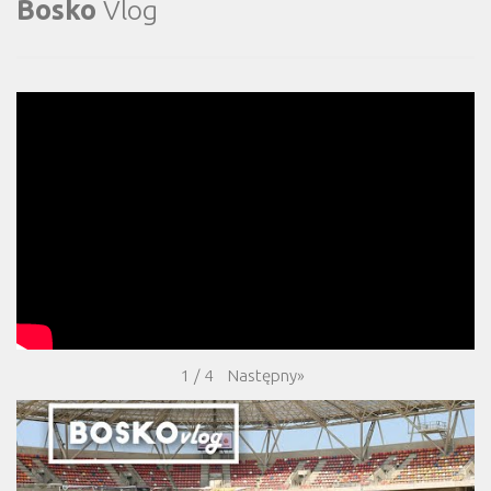
Bosko
Vlog
Następny
»
1
/
4