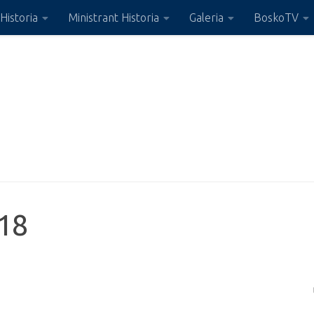
Historia
Ministrant Historia
Galeria
BoskoTV
018