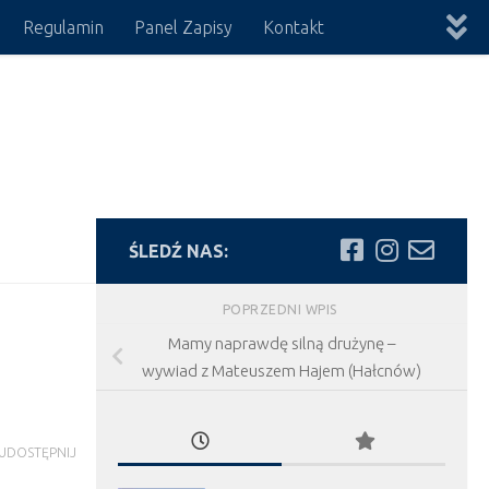
Regulamin
Panel Zapisy
Kontakt
ŚLEDŹ NAS:
POPRZEDNI WPIS
Mamy naprawdę silną drużynę –
wywiad z Mateuszem Hajem (Hałcnów)
UDOSTĘPNIJ