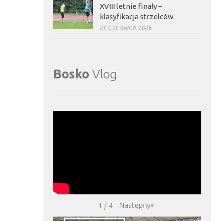
XVIII letnie finały –
klasyfikacja strzelców
23 CZERWCA 2026
Bosko
Vlog
Następny
»
1
/
4