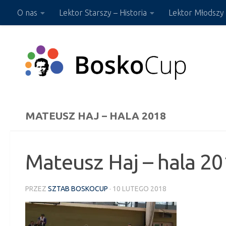
O nas
Lektor Starszy – Historia
Lektor Młodszy 
Przejdź do treści
Sklep ON-LINE
MATEUSZ HAJ – HALA 2018
Mateusz Haj – hala 2
PRZEZ
SZTAB BOSKOCUP
·
10 LUTEGO 2018