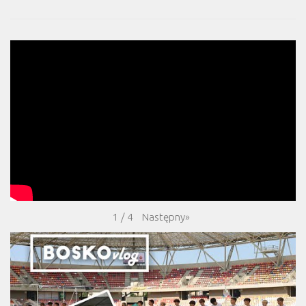
Następny
»
1
/
4