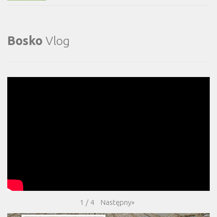
Bosko
Vlog
Następny
»
1
/
4