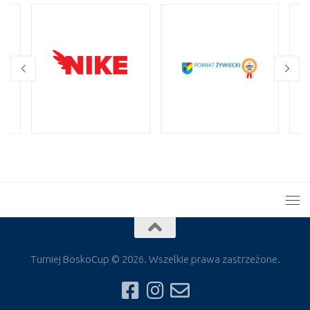
Turniej BoskoCup © 2026. Wszelkie prawa zastrzeżone.