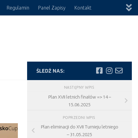
Regulamin
Panel Zapisy
Kontakt
ŚLEDŹ NAS:
NASTĘPNY WPIS
Plan XVII letnich finałów => 14 –
15.06.2025
POPRZEDNI WPIS
Plan eliminacji do XVII Turnieju letniego
– 31.05.2025