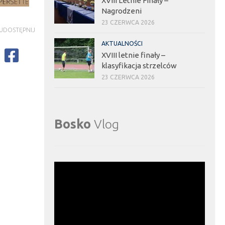
XVIII Letnie Finały –
Nagrodzeni
23 CZERWCA 2026
UDOSTĘPNIJ
AKTUALNOŚCI
XVIII letnie finały –
klasyfikacja strzelców
23 CZERWCA 2026
Bosko
Vlog