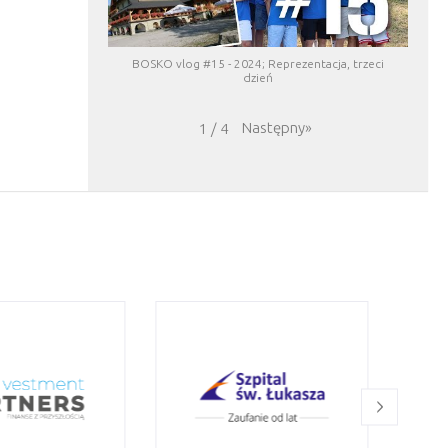
BOSKO vlog #15 - 2024; Reprezentacja, trzeci
dzień
Następny
»
1
/
4