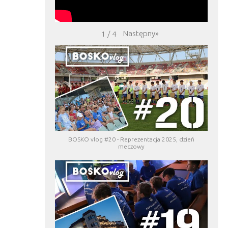
Następny
»
1
/
4
BOSKO vlog #20 - Reprezentacja 2025, dzień
meczowy