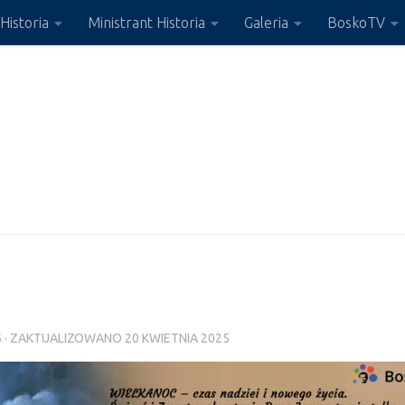
Historia
Ministrant Historia
Galeria
BoskoTV
5
· ZAKTUALIZOWANO
20 KWIETNIA 2025