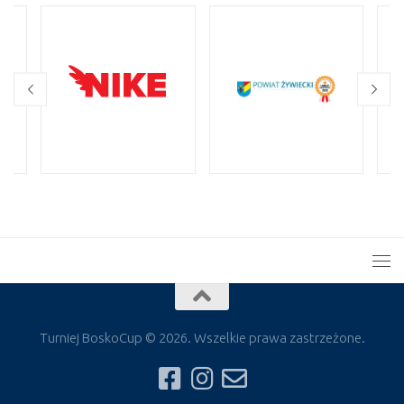
Turniej BoskoCup © 2026. Wszelkie prawa zastrzeżone.