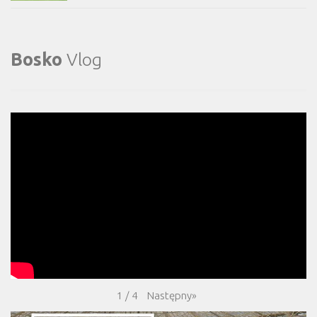
Bosko
Vlog
Następny
»
1
/
4