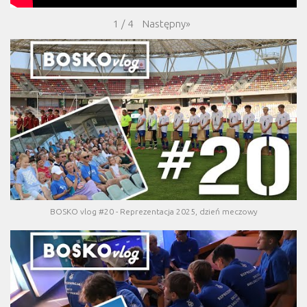
Następny
»
1
/
4
BOSKO vlog #20 - Reprezentacja 2025, dzień meczowy