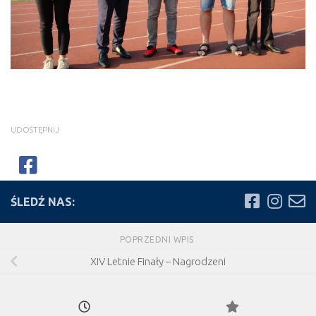
UDOSTĘPNIJ
ŚLEDŹ NAS:
POPRZEDNI WPIS
XIV Letnie Finały – Nagrodzeni