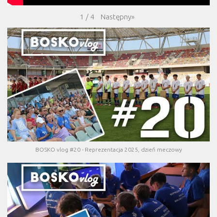
Następny
»
1
/
4
BOSKO vlog #20 - Reprezentacja 2025, dzień meczowy