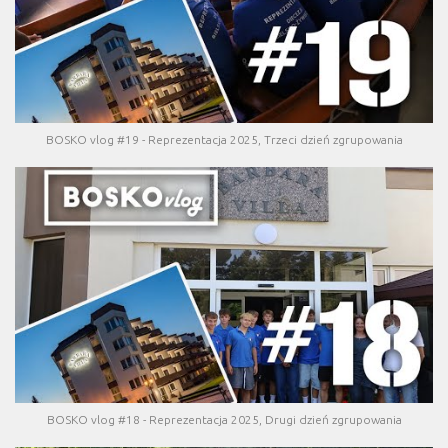
BOSKO vlog #19 - Reprezentacja 2025, Trzeci dzień zgrupowania
BOSKO vlog #18 - Reprezentacja 2025, Drugi dzień zgrupowania