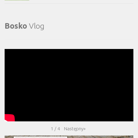
Bosko
Vlog
Następny
»
1
/
4