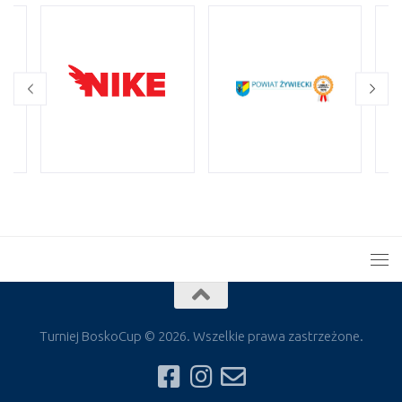
Turniej BoskoCup © 2026. Wszelkie prawa zastrzeżone.