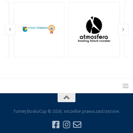
Turniej BoskoCup © 2026. Wszelkie prawa zastrzeżone.