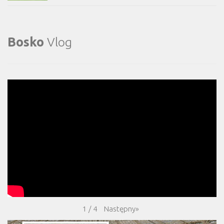
Bosko
Vlog
Następny
»
1
/
4