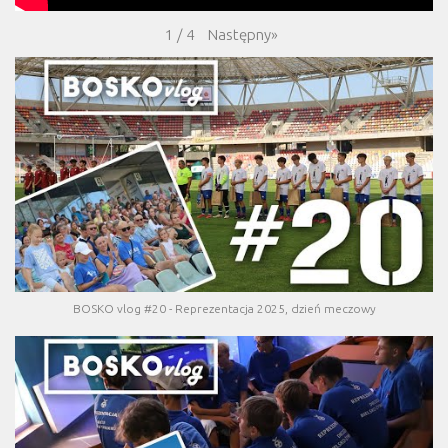
Następny
»
1
/
4
BOSKO vlog #20 - Reprezentacja 2025, dzień meczowy