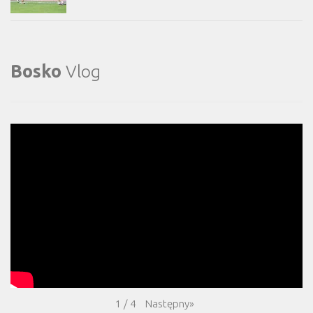
Bosko
Vlog
Następny
»
1
/
4