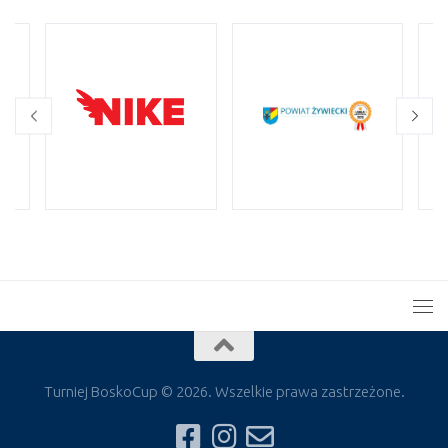
Turniej BoskoCup © 2026. Wszelkie prawa zastrzeżone.