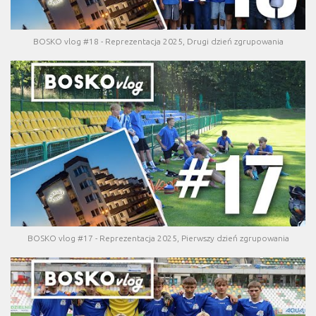
BOSKO vlog #18 - Reprezentacja 2025, Drugi dzień zgrupowania
BOSKO vlog #17 - Reprezentacja 2025, Pierwszy dzień zgrupowania