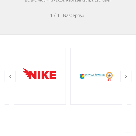
BOSKO vlog #15 - 2024; Reprezentacja, trzeci dzień
Następny
»
1
/
4