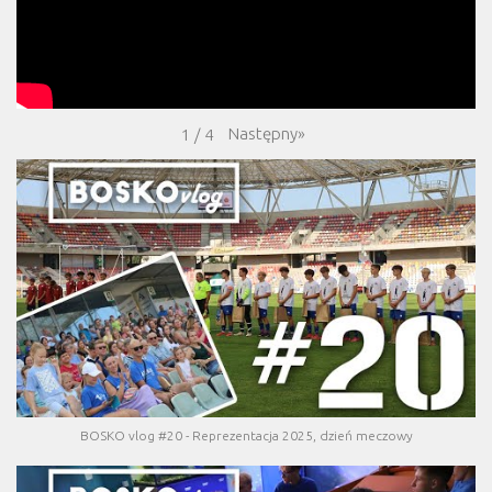
Następny
»
1
/
4
BOSKO vlog #20 - Reprezentacja 2025, dzień meczowy