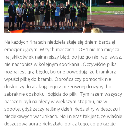
Na każdych finałach niedziela staje się dniem bardziej
emocjonującym. W tych meczach TOP4 nie ma miejsca
na jakikolwiek najmniejszy błąd, bo już go nie naprawisz,
nie nadrobisz w kolejnym spotkaniu. Oczywiście piłka
nożna jest grą błędu, bo one powodują, że bramkarz
wpuści piłkę do bramki. Obrońca czy pomocnik nie
doskoczy do atakującego z przeciwnej drużyny, bo
zabraknie doskoku i dojścia do piłki. Tym razem wszyscy
narażeni byli na błędy w większym stopniu, niż w
sobotę, gdyż zaczynaliśmy dzień niedzielny w deszczu i
nieciekawych warunkach. No i nieraz tak jest, że właśnie
deszczowa aura zniekształci obraz tego, co pokazuje