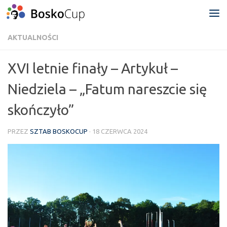
Przejdź do treści
AKTUALNOŚCI
XVI letnie finały – Artykuł –
Niedziela – „Fatum nareszcie się
skończyło”
PRZEZ
SZTAB BOSKOCUP
·
18 CZERWCA 2024