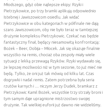
Młodszego, gdyż obie najlepsze ekipy: Rzyki i
Pietrzykowice, po trzy bramki aplikują odpowiednio
Istebnej i Jawiszowicom osiedlu. Jak widać
Pietrzykowice w obu kategoriach w półfinale nie dają
szans Jawiszowicom, oby nie było teraz w tamtejszej
drużynie kompleksu Pietrzykowic. Czekać nas będzie
fantastyczny finał, będący niesamowitą konfrontacją:
Bożek – Beer, Dobija – Młocek. Jak się okazuje finalnie
wszystko na remis, chociaż oba zespoły miały wiele
sytuacji z lekką przewagą Rzyków. Rzyki wydawało się,
że lepszej możliwości niż w tym sezonie, to już mieć nie
będą. Tylko, że oni już tak mówią od kilku lat. Czas
dogrywki i nadal remis. Zatem potrzebna była seria
rzutów karnych i … niczym Jerzy Dudek, bramkarz z
Pietrzykowic Kamil Bożek, wszystkie trzy strzały broni i
tym samym daje upragnione mistrzostwo swojej
drużynie. Tak wielkiej euforii już dawno nie widzieliśmy.