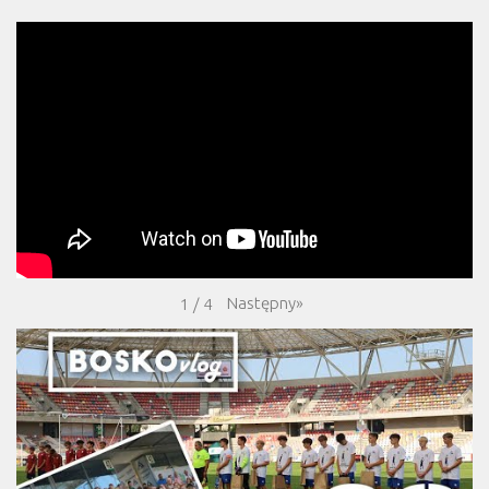
Następny
»
1
/
4