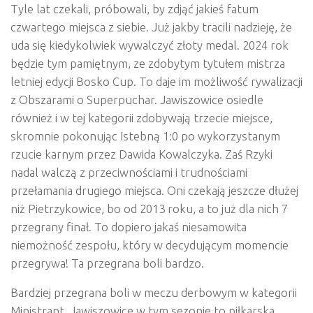
Tyle lat czekali, próbowali, by zdjąć jakieś fatum
czwartego miejsca z siebie. Już jakby tracili nadzieję, że
uda się kiedykolwiek wywalczyć złoty medal. 2024 rok
będzie tym pamiętnym, ze zdobytym tytułem mistrza
letniej edycji Bosko Cup. To daje im możliwość rywalizacji
z Obszarami o Superpuchar. Jawiszowice osiedle
również i w tej kategorii zdobywają trzecie miejsce,
skromnie pokonując Istebną 1:0 po wykorzystanym
rzucie karnym przez Dawida Kowalczyka. Zaś Rzyki
nadal walczą z przeciwnościami i trudnościami
przełamania drugiego miejsca. Oni czekają jeszcze dłużej
niż Pietrzykowice, bo od 2013 roku, a to już dla nich 7
przegrany finał. To dopiero jakaś niesamowita
niemożność zespołu, który w decydującym momencie
przegrywa! Ta przegrana boli bardzo.
Bardziej przegrana boli w meczu derbowym w kategorii
Ministrant. Jawiszowice w tym sezonie to piłkarska