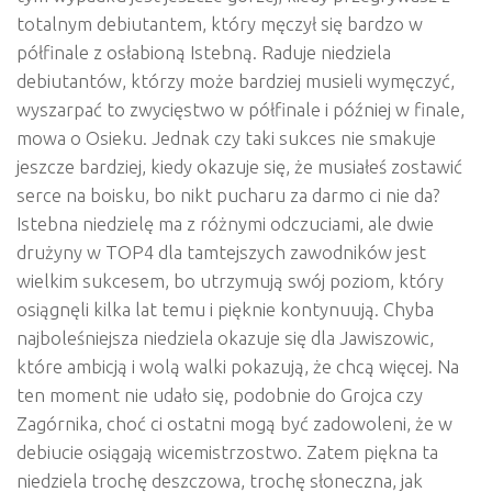
totalnym debiutantem, który męczył się bardzo w
półfinale z osłabioną Istebną. Raduje niedziela
debiutantów, którzy może bardziej musieli wymęczyć,
wyszarpać to zwycięstwo w półfinale i później w finale,
mowa o Osieku. Jednak czy taki sukces nie smakuje
jeszcze bardziej, kiedy okazuje się, że musiałeś zostawić
serce na boisku, bo nikt pucharu za darmo ci nie da?
Istebna niedzielę ma z różnymi odczuciami, ale dwie
drużyny w TOP4 dla tamtejszych zawodników jest
wielkim sukcesem, bo utrzymują swój poziom, który
osiągnęli kilka lat temu i pięknie kontynuują. Chyba
najboleśniejsza niedziela okazuje się dla Jawiszowic,
które ambicją i wolą walki pokazują, że chcą więcej. Na
ten moment nie udało się, podobnie do Grojca czy
Zagórnika, choć ci ostatni mogą być zadowoleni, że w
debiucie osiągają wicemistrzostwo. Zatem piękna ta
niedziela trochę deszczowa, trochę słoneczna, jak