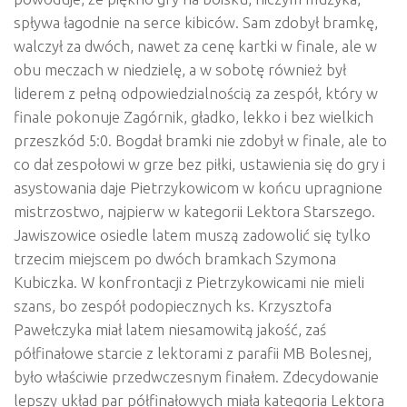
spływa łagodnie na serce kibiców. Sam zdobył bramkę,
walczył za dwóch, nawet za cenę kartki w finale, ale w
obu meczach w niedzielę, a w sobotę również był
liderem z pełną odpowiedzialnością za zespół, który w
finale pokonuje Zagórnik, gładko, lekko i bez wielkich
przeszkód 5:0. Bogdał bramki nie zdobył w finale, ale to
co dał zespołowi w grze bez piłki, ustawienia się do gry i
asystowania daje Pietrzykowicom w końcu upragnione
mistrzostwo, najpierw w kategorii Lektora Starszego.
Jawiszowice osiedle latem muszą zadowolić się tylko
trzecim miejscem po dwóch bramkach Szymona
Kubiczka. W konfrontacji z Pietrzykowicami nie mieli
szans, bo zespół podopiecznych ks. Krzysztofa
Pawełczyka miał latem niesamowitą jakość, zaś
półfinałowe starcie z lektorami z parafii MB Bolesnej,
było właściwie przedwczesnym finałem. Zdecydowanie
lepszy układ par półfinałowych miała kategoria Lektora