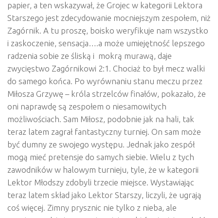
papier, a ten wskazywał, że Grojec w kategorii Lektora
Starszego jest zdecydowanie mocniejszym zespołem, niż
Zagórnik. A tu proszę, boisko weryfikuje nam wszystko
i zaskoczenie, sensacja….a może umiejętność lepszego
radzenia sobie ze śliską i mokrą murawą, daje
zwycięstwo Zagórnikowi 2:1. Chociaż to był mecz walki
do samego końca. Po wyrównaniu stanu meczu przez
Miłosza Grzywę – króla strzelców finałów, pokazało, że
oni naprawdę są zespołem o niesamowitych
możliwościach. Sam Miłosz, podobnie jak na hali, tak
teraz latem zagrał fantastyczny turniej. On sam może
być dumny ze swojego występu. Jednak jako zespół
mogą mieć pretensje do samych siebie. Wielu z tych
zawodników w halowym turnieju, tyle, że w kategorii
Lektor Młodszy zdobyli trzecie miejsce. Wystawiając
teraz latem skład jako Lektor Starszy, liczyli, że ugrają
coś więcej. Zimny prysznic nie tylko z nieba, ale