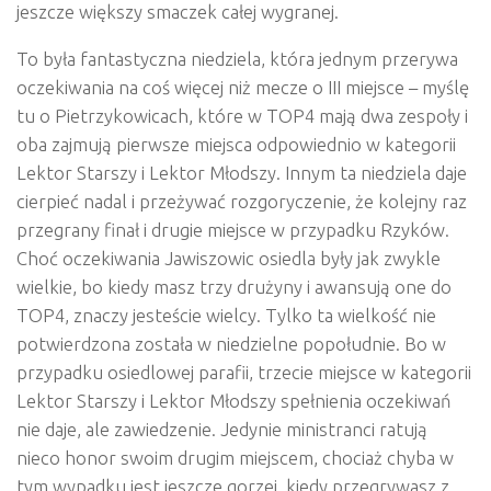
jeszcze większy smaczek całej wygranej.
To była fantastyczna niedziela, która jednym przerywa
oczekiwania na coś więcej niż mecze o III miejsce – myślę
tu o Pietrzykowicach, które w TOP4 mają dwa zespoły i
oba zajmują pierwsze miejsca odpowiednio w kategorii
Lektor Starszy i Lektor Młodszy. Innym ta niedziela daje
cierpieć nadal i przeżywać rozgoryczenie, że kolejny raz
przegrany finał i drugie miejsce w przypadku Rzyków.
Choć oczekiwania Jawiszowic osiedla były jak zwykle
wielkie, bo kiedy masz trzy drużyny i awansują one do
TOP4, znaczy jesteście wielcy. Tylko ta wielkość nie
potwierdzona została w niedzielne popołudnie. Bo w
przypadku osiedlowej parafii, trzecie miejsce w kategorii
Lektor Starszy i Lektor Młodszy spełnienia oczekiwań
nie daje, ale zawiedzenie. Jedynie ministranci ratują
nieco honor swoim drugim miejscem, chociaż chyba w
tym wypadku jest jeszcze gorzej, kiedy przegrywasz z