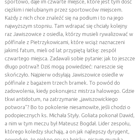
sportowo, daje im czwarte miejsce, które jest tym dość
ciężkim i nielubianym przez sportowców miejscem.
Każdy z nich chce znaleźć się na podium i to na jego
najwyższym stopniu. Tam wdrapać się chciały kolejny
raz Jawiszowice z osiedla, którzy musieli rywalizować w
półfinale z Pietrzykowicami, które wciąż naznaczeni
jakimś fatum, mieli od lat przypiętą łatkę: zespół
czwartego miejsca. Zadawali sobie pytanie: jak to jeszcze
długo potrwa?! Dziś mogą powiedzieć: nareszcie się
skończyło. Najpierw odsyłają Jawiszowice osiedle w
półfinale z bagażem trzech bramek. To powód do
zadowolenia, kiedy pokonujesz mistrza halowego. Gdzie
tkwi antidotum, na zatrzymanie „jawiszowickiego
potwora”? Bo to pokolenie niesamowite, jeśli chodzi o
podopiecznych ks. Michała Styły. Goliata pokonał Dawid,
a nim w tym meczu był Mateusz Bogdał. Lider zespołu,
którego koledzy słuchają, a on jak najlepszy dyrygent,
powoduje, że piękno gry na boisku, niczym muzyka,