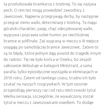
ta przelobowała bramkarza z Istebnej. To się nazywa
pech. O nim też mogą powiedzieć zawodnicy z
Jawiszowic. Najpierw przegrywają derby, by następnie
przegrać mimo walki, determinacji z Istebną. Ta mając
góralski charakter, pasję, chęć zdecydowanej walki,
wygrywa i poprawia sobie humor po niechlubnej
bramce w półfinale. Zaś wygraną w meczu o III miejsce
osiągają po samobójczej bramce Jawiszowic. Zatem to
są te błędy, które jednym dają powód do tragedii, innym
do radości. Tej nie było końca w Osieku, bo zespół
całkowicie debiutuje w kategorii Ministrant, a sama
parafia, tylko epizodycznie wystąpiła w eliminacjach w
2010 roku. Zatem od tamtego czasu, trudno ich było
szukać na naszych rozgrywkach. W tym sezonie
przyjeżdżają pierwszy raz i od razu mistrzowski tytuł.
Wielka sensacja, szczególnie, że wywalczony został
tytuł w meczu z Jawiszowicami osiedlem. To dodaje