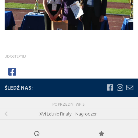
UDOSTĘPNIJ
ŚLEDŹ NAS:
POPRZEDNI WPIS
XVI Letnie Finały – Nagrodzeni