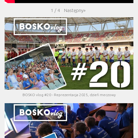
Następny
»
1
/
4
BOSKO vlog #20 - Reprezentacja 2025, dzień meczowy