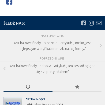
ŚLEDŹ NAS:
NASTĘPNY WPIS
XVII halowe finały – niedziela – artykuł: „Boisko, jest
najlepszym weryfikatorem aktualnej formy.”
POPRZEDNI WPIS
XVII halowe finały – sobota – artykuł: „Ten zespół ogląda
się z zapartym tchem”
AKTUALNOŚCI
Wirtualny Prezent 2026