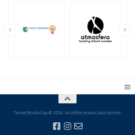
Turniej BoskoCup © 2026. Wszelkie prawa zastrzeżone.