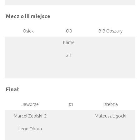
Mecz o III miejsce
Osiek
0:0
B-B Obszary
Karne
2:1
Finał
Jaworze
3:1
Istebna
Marcel Zdolski 2
Mateusz Ligocki
Leon Obara