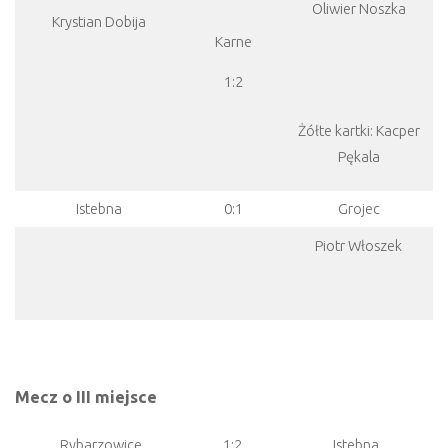
Oliwier Noszka
Krystian Dobija
Karne
1:2
Żółte kartki: Kacper
Pękala
Istebna
0:1
Grojec
Piotr Włoszek
Mecz o III miejsce
Rybarzowice
1:2
Istebna