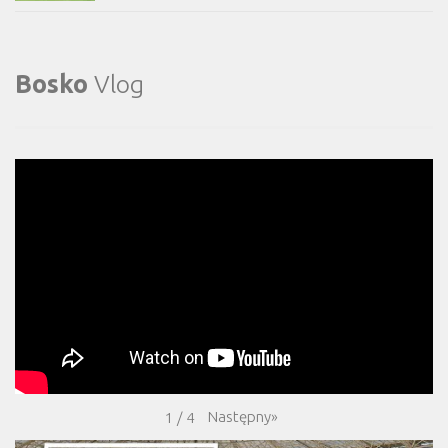
Bosko
Vlog
Następny
»
1
/
4