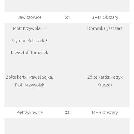
Jawiszowice
6:1
B – B Obszary
Piotr Krzywolak 2
Dominik Łyszczarz
Szymon Kubiczek 3
Krzysztof Romanek
Żółte kartki: Paweł Sojka,
Żółte kartki: Patryk
Piotr Krzywolak
Kruczek
Pietrzykowice
0:0
B – B Obszary