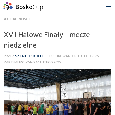
Przejdź do treści
AKTUALNOŚCI
XVII Halowe Finały – mecze
niedzielne
PRZEZ
SZTAB BOSKOCUP
· OPUBLIKOWANO
16 LUTEGO 2025
·
ZAKTUALIZOWANO
16 LUTEGO 2025