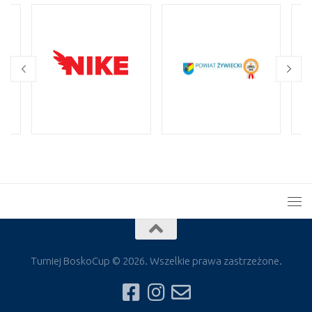
Turniej BoskoCup © 2026. Wszelkie prawa zastrzeżone.