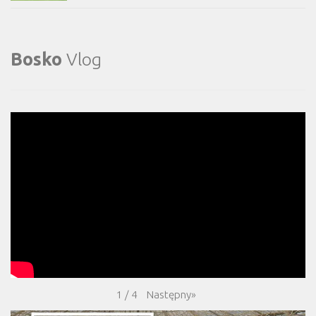
Bosko
Vlog
Następny
»
1
/
4