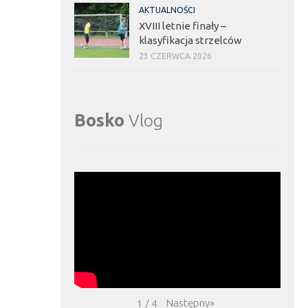
AKTUALNOŚCI
XVIII letnie finały –
klasyfikacja strzelców
23 CZERWCA 2026
Bosko
Vlog
Następny
»
1
/
4