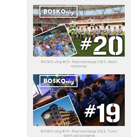
BOSKO vlog #20 - Reprezentacja 2025, dzień
meczowy
BOSKO vlog #19 - Reprezentacja 2025, Trzeci
dzień zgrupowania