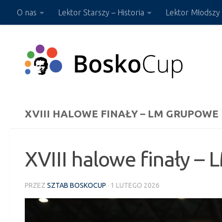
O nas
Lektor Starszy – Historia
Lektor Młodszy 
Przejdź do treści
Sklep ON-LINE
XVIII HALOWE FINAŁY – LM GRUPOW
XVIII halowe finały 
PRZEZ
SZTAB BOSKOCUP
·
1 LUTEGO 2026