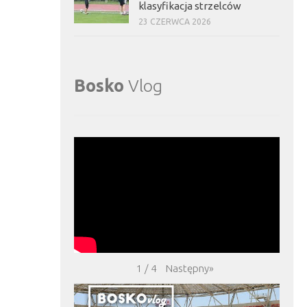
klasyfikacja strzelców
23 CZERWCA 2026
Bosko
Vlog
Następny
»
1
/
4