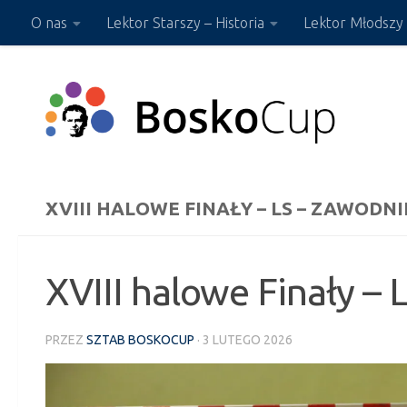
O nas
Lektor Starszy – Historia
Lektor Młodszy 
Przejdź do treści
Sklep ON-LINE
XVIII HALOWE FINAŁY – LS – ZAWODNI
XVIII halowe Finały – 
PRZEZ
SZTAB BOSKOCUP
·
3 LUTEGO 2026