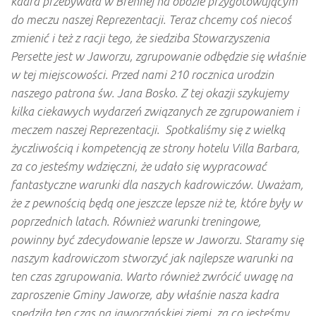
kadra przebywała w Brennej na obozie przygotowującym
do meczu naszej Reprezentacji. Teraz chcemy coś niecoś
zmienić i też z racji tego, że siedziba Stowarzyszenia
Persette jest w Jaworzu, zgrupowanie odbędzie się właśnie
w tej miejscowości. Przed nami 210 rocznica urodzin
naszego patrona św. Jana Bosko. Z tej okazji szykujemy
kilka ciekawych wydarzeń związanych ze zgrupowaniem i
meczem naszej Reprezentacji. Spotkaliśmy się z wielką
życzliwością i kompetencją ze strony hotelu Villa Barbara,
za co jesteśmy wdzięczni, że udało się wypracować
fantastyczne warunki dla naszych kadrowiczów. Uważam,
że z pewnością będą one jeszcze lepsze niż te, które były w
poprzednich latach. Również warunki treningowe,
powinny być zdecydowanie lepsze w Jaworzu. Staramy się
naszym kadrowiczom stworzyć jak najlepsze warunki na
ten czas zgrupowania. Warto również zwrócić uwagę na
zaproszenie Gminy Jaworze, aby właśnie nasza kadra
spędziła ten czas na jaworzańskiej ziemi, za co jesteśmy