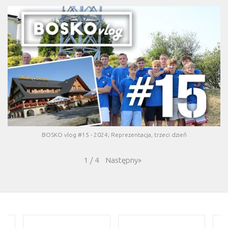
BOSKO vlog #15 - 2024; Reprezentacja, trzeci dzień
Następny
»
1
/
4