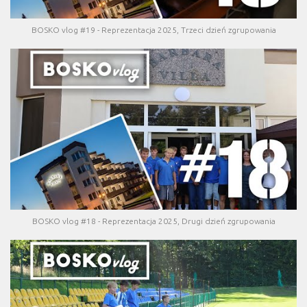
BOSKO vlog #19 - Reprezentacja 2025, Trzeci dzień zgrupowania
BOSKO vlog #18 - Reprezentacja 2025, Drugi dzień zgrupowania