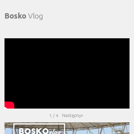
Bosko
Vlog
Następny
»
1
/
4