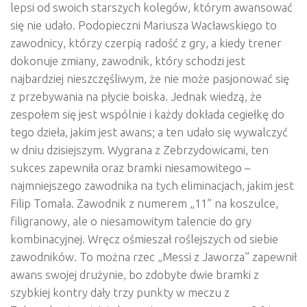
lepsi od swoich starszych kolegów, którym awansować
się nie udało. Podopieczni Mariusza Wacławskiego to
zawodnicy, którzy czerpią radość z gry, a kiedy trener
dokonuje zmiany, zawodnik, który schodzi jest
najbardziej nieszczęśliwym, że nie może pasjonować się
z przebywania na płycie boiska. Jednak wiedzą, że
zespołem się jest wspólnie i każdy dokłada cegiełkę do
tego dzieła, jakim jest awans; a ten udało się wywalczyć
w dniu dzisiejszym. Wygrana z Zebrzydowicami, ten
sukces zapewniła oraz bramki niesamowitego –
najmniejszego zawodnika na tych eliminacjach, jakim jest
Filip Tomala. Zawodnik z numerem „11” na koszulce,
filigranowy, ale o niesamowitym talencie do gry
kombinacyjnej. Wręcz ośmieszał roślejszych od siebie
zawodników. To można rzec „Messi z Jaworza” zapewnił
awans swojej drużynie, bo zdobyte dwie bramki z
szybkiej kontry dały trzy punkty w meczu z