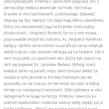
Zebrzydowicami. Istebna z Jaworzem wygrywa 3:0 i z
pierwszego miejsca awansuje na finały, nie tracąc
bramek w obu spotkaniach, a zdobywając dziewięć
okazują się być najlepsi. Do tego mają lidera, zawodnika,
który ma niesamowity ciąg na bramkę i precyzyjną
skuteczność – Wojciech Borecki, bo to o nim mowa,
poprowadził zespół do sukcesu. Ks. Wojciech Kamiński
będący raptem od września na parafii już teraz świętuje
wielki sukces: oba zespoły meldują się na finałach. Zaś o
nich musi póki, co zapomnieć ten, który tak często na
nich się pojawiał: ks. Jarosław Bielesz. Mówią: masz
księdza Jarka na parafii, masz mistrzostwo! Widać ta
zasada w tym sezonie w turnieju halowym się nie
powiodła, co nie znaczy, że nie może się udać w edycji
letniej czy następnych sezonach. Zebrzydowice w obu
kategoriach wracają na tarczy. Istebna i Jaworze ku
uciesze opiekunów i rodziców walczy dalej, będąc już w
ścisłej czołówce. „Messi” ma szanse powalczyć o coś