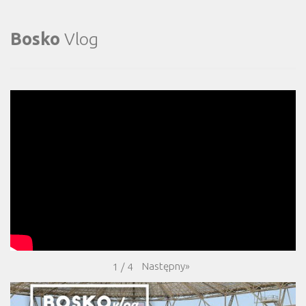
Bosko
Vlog
Następny
»
1
/
4