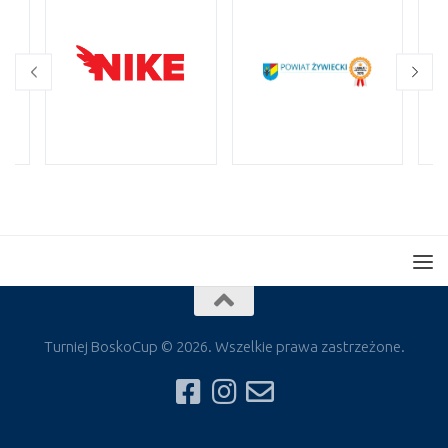
Turniej BoskoCup © 2026. Wszelkie prawa zastrzeżone.