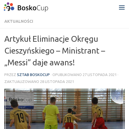
Przejdź do treści
AKTUALNOŚCI
Artykuł Eliminacje Okręgu
Cieszyńskiego – Ministrant –
„Messi” daje awans!
PRZEZ
SZTAB BOSKOCUP
· OPUBLIKOWANO
27 LISTOPADA 2021
·
ZAKTUALIZOWANO
28 LISTOPADA 2021